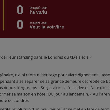
0
enquêteur
l'a vu/lu
0
enquêteur
Veut la voir/lire
der leur standing dans le Londres du XIXe siècle ?
énaire, n’a ni rente ni héritage pour vivre dignement. Lasse
 cependant à se séparer de sa grande demeure décrépite de 
s depuis longtemps… Surgit alors la folle idée de faire caus
ormer sa maison en hôtel. Du jour au lendemain, « Au Paren
éputé de Londres.
 petite révolution d’un mauvais œil et se met en tête de ferm