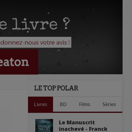
eaton
LE TOP POLAR
Livres
BD
Films
Séries
Le Manuscrit
inachevé - Franck