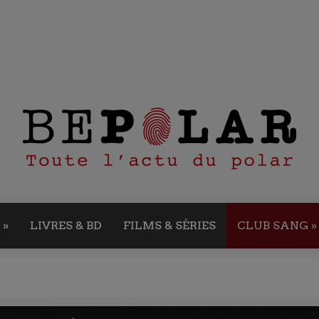
»
LIVRES & BD
FILMS & SÉRIES
CLUB SANG
»