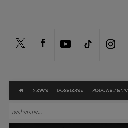
NEWS
DOSSIERS
»
PODCAST & TV