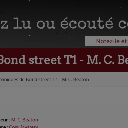
ond street T1 - M. C. B
roniques de Bond street T1 - M. C. Beaton
eur
:
M. C. Beaton
nre
:
Cosy Mystery