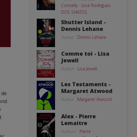
Connelly
-
José Rodrigues
DOS SANTOS
Shutter Island -
Dennis Lehane
Auteur :
Dennis Lehane
Comme toi - Lisa
Jewell
Auteur :
Lisa Jewell
Les Testaments -
Margaret Atwood
 de
Auteur :
Margaret Atwood
Bond
e
Alex - Pierre
t
Lemaitre
Auteurs :
Pierre
er