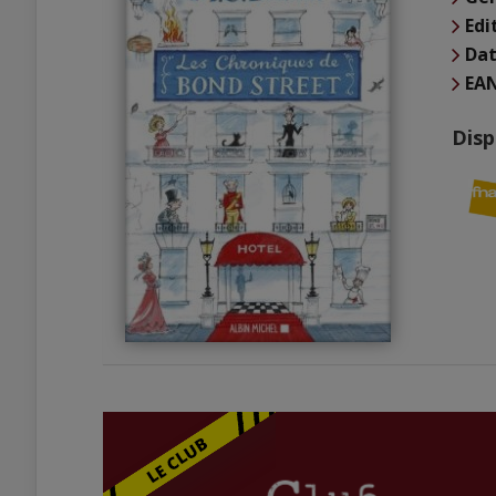
Edi
Dat
EA
Disp