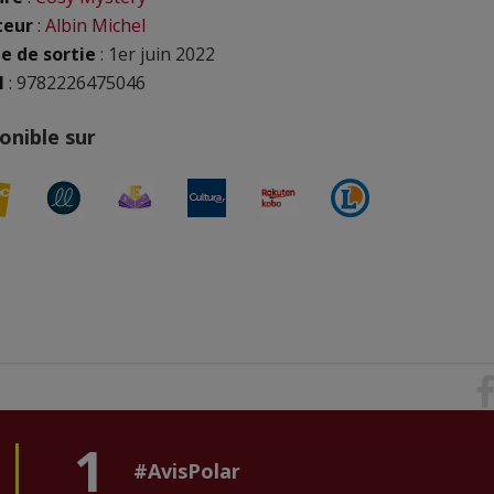
teur
:
Albin Michel
e de sortie
: 1er juin 2022
N
: 9782226475046
onible sur
1
#AvisPolar