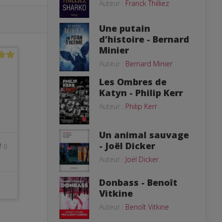
Auteur :
Franck Thilliez
Une putain
d’histoire - Bernard
Minier
Auteur :
Bernard Minier
Les Ombres de
Katyn - Philip Kerr
Auteur :
Philip Kerr
Un animal sauvage
- Joël Dicker
0
Auteur :
Joël Dicker
Donbass - Benoît
Vitkine
Auteur :
Benoît Vitkine