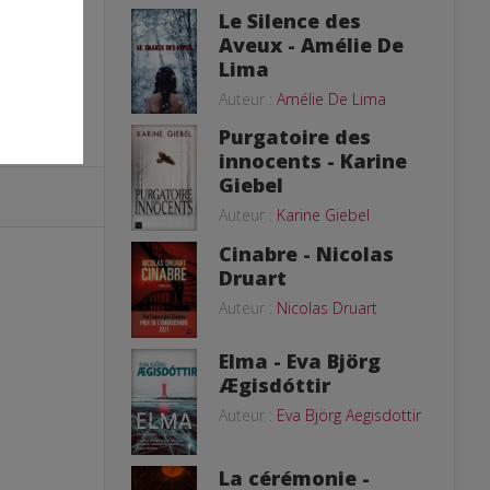
Le Silence des
Aveux - Amélie De
Lima
Auteur :
Amélie De Lima
Purgatoire des
innocents - Karine
Giebel
Auteur :
Karine Giebel
Cinabre - Nicolas
Druart
Auteur :
Nicolas Druart
Elma - Eva Björg
Ægisdóttir
Auteur :
Eva Björg Aegisdottir
La cérémonie -