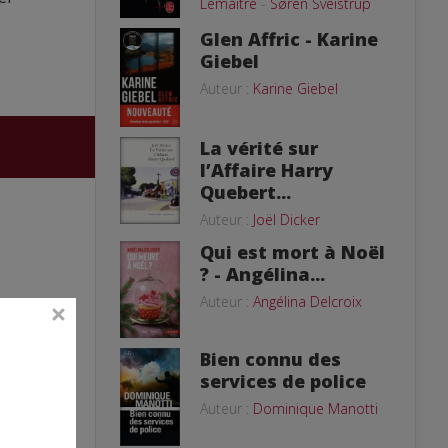
Lemaitre
-
Søren Sveistrup
Glen Affric - Karine
Giebel
Auteur :
Karine Giebel
La vérité sur
l’Affaire Harry
Quebert...
Auteur :
Joël Dicker
Qui est mort à Noël
? - Angélina...
Auteur :
Angélina Delcroix
Bien connu des
services de police
Auteur :
Dominique Manotti