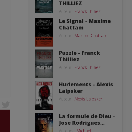
THILLIEZ
Auteur :
Franck Thilliez
Le Signal - Maxime
Chattam
Auteur :
Maxime Chattam
Puzzle - Franck
Thilliez
Auteur :
Franck Thilliez
Hurlements - Alexis
Laipsker
Auteur :
Alexis Laipsker
La formule de Dieu -
Jose Rodrigues...
Auteurs :
Michael