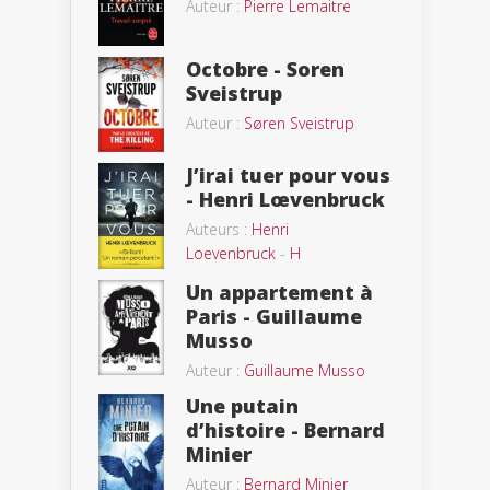
Auteur :
Pierre Lemaitre
Octobre - Soren
Sveistrup
Auteur :
Søren Sveistrup
J’irai tuer pour vous
- Henri Lœvenbruck
Auteurs :
Henri
Loevenbruck
-
H
Un appartement à
Paris - Guillaume
Musso
Auteur :
Guillaume Musso
Une putain
d’histoire - Bernard
Minier
Auteur :
Bernard Minier