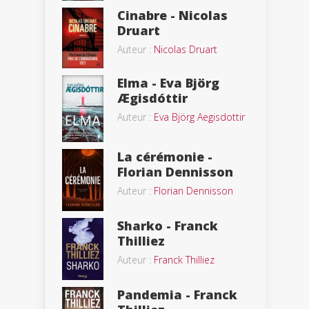
Cinabre - Nicolas
Druart
Auteur :
Nicolas Druart
Elma - Eva Björg
Ægisdóttir
Auteur :
Eva Björg Aegisdottir
La cérémonie -
Florian Dennisson
Auteur :
Florian Dennisson
Sharko - Franck
Thilliez
Auteur :
Franck Thilliez
Pandemia - Franck