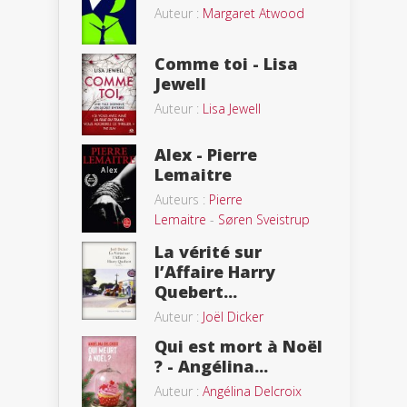
Auteur :
Margaret Atwood
Comme toi - Lisa
Jewell
Auteur :
Lisa Jewell
Alex - Pierre
Lemaitre
Auteurs :
Pierre
Lemaitre
-
Søren Sveistrup
La vérité sur
l’Affaire Harry
Quebert...
Auteur :
Joël Dicker
Qui est mort à Noël
? - Angélina...
Auteur :
Angélina Delcroix