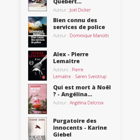
Quebert...
Auteur :
Joël Dicker
Bien connu des
services de police
Auteur :
Dominique Manotti
Alex - Pierre
Lemaitre
Auteurs :
Pierre
Lemaitre
-
Søren Sveistrup
Qui est mort à Noël
? - Angélina...
Auteur :
Angélina Delcroix
Purgatoire des
innocents - Karine
Giebel