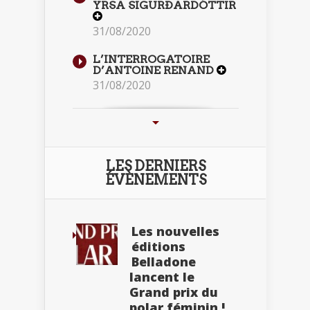
YRSA SIGURÐARDÓTTIR
31/08/2020
L’INTERROGATOIRE
D’ANTOINE RENAND
31/08/2020
LES DERNIERS
ÉVÈNEMENTS
Les nouvelles
éditions
Belladone
lancent le
Grand prix du
polar féminin !