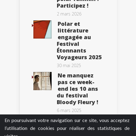
Participez !
2 mars 2026
Polar et
littérature
engagée au
Festival
Étonnants
Voyageurs 2025
30 mai 2025
Ne manquez
pas ce week-
end les 10 ans
du festival
Bloody Fleury !
6 mars 2025
En poursuivant votre navigation sur ce site, vous acceptez
l’utilisation de cookies pour réaliser des statistiques de
visites.