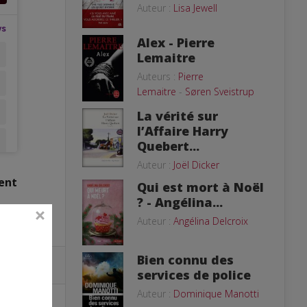
Auteur :
Lisa Jewell
Alex - Pierre
Lemaitre
Auteurs :
Pierre
Lemaitre
-
Søren Sveistrup
La vérité sur
l’Affaire Harry
Quebert...
Auteur :
Joël Dicker
ent
Qui est mort à Noël
? - Angélina...
Auteur :
Angélina Delcroix
Bien connu des
services de police
Auteur :
Dominique Manotti