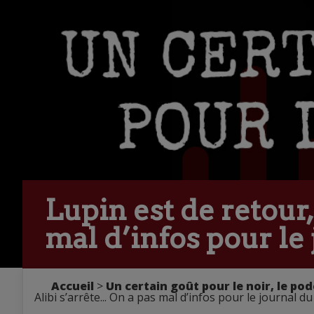
Lupin est de retour,
mal d’infos pour le 
Accueil
>
Un certain goût pour le noir, le pod
Alibi s’arrête... On a pas mal d’infos pour le journal d