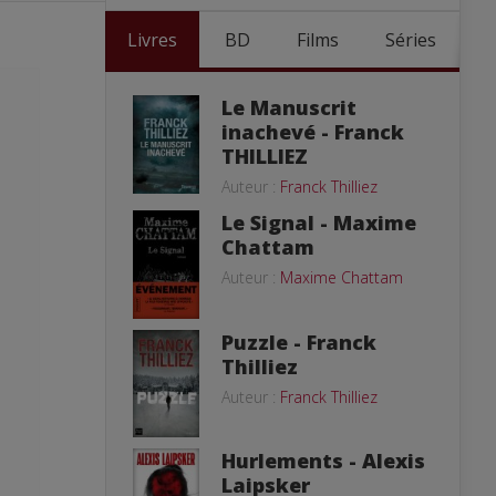
Livres
BD
Films
Séries
Le Manuscrit
inachevé - Franck
THILLIEZ
Auteur :
Franck Thilliez
Le Signal - Maxime
Chattam
Auteur :
Maxime Chattam
Puzzle - Franck
Thilliez
Auteur :
Franck Thilliez
Hurlements - Alexis
Laipsker