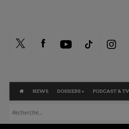
NEWS
DOSSIERS
»
PODCAST & TV