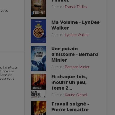
Auteur :
Franck Thilliez
Ma Voisine - LynDee
Walker
Auteur :
Lyndee Walker
Une putain
d’histoire - Bernard
Minier
Auteur :
Bernard Minier
er. Les photos
dossiers de
fusée sur
Et chaque fois,
 pour votre
mourir un peu,
tome 2...
Auteur :
Karine Giebel
Travail soigné -
Pierre Lemaitre