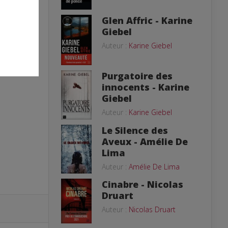
Glen Affric - Karine
Giebel
Auteur :
Karine Giebel
Purgatoire des
innocents - Karine
Giebel
Auteur :
Karine Giebel
Le Silence des
Aveux - Amélie De
Lima
Auteur :
Amélie De Lima
Cinabre - Nicolas
Druart
Auteur :
Nicolas Druart