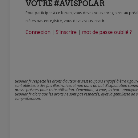
VOTRE #AVISPOLAR
Pour participer à ce forum, vous devez vous enregistrer au préalable. Merci d’indiquer ci-dessous l’identifiant personnel qui vous a été fourni. Si vous
n’êtes pas enregistré, vous devez vous inscrire.
Connexion
|
S’inscrire
|
mot de passe oublié ?
Bepolar.fr respecte les droits d’auteur et s’est toujours engagé à être rigou
sont utilisées à des fins illustratives et non dans un but d’exploitation comm
presse prévues pour cette utilisation. Cependant, si vous, lecteur - anonyme
Bepolar.fr alors que les droits ne sont pas respectés, ayez la gentillesse de 
compréhension.