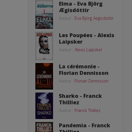
Elma - Eva Björg
Ægisdóttir
Auteur :
Eva Björg Aegisdottir
Les Poupées - Alexis
Laipsker
Auteur :
Alexis Laipsker
La cérémonie -
Florian Dennisson
Auteur :
Florian Dennisson
Sharko - Franck
Thilliez
Auteur :
Franck Thilliez
Pandemia - Franck
Thilliez