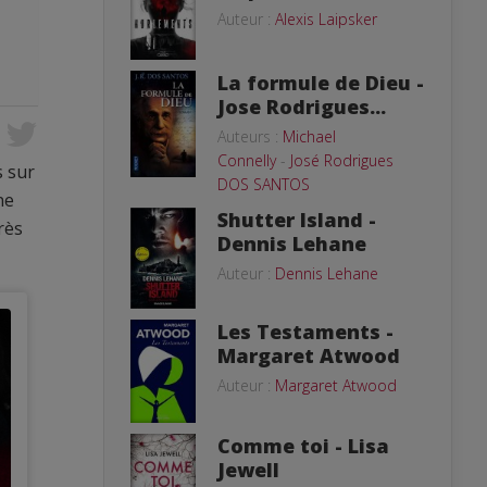
Auteur :
Alexis Laipsker
La formule de Dieu -
Jose Rodrigues...
Auteurs :
Michael
Connelly
-
José Rodrigues
s sur
DOS SANTOS
ne
Shutter Island -
rès
Dennis Lehane
Auteur :
Dennis Lehane
Les Testaments -
Margaret Atwood
Auteur :
Margaret Atwood
Comme toi - Lisa
Jewell