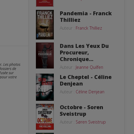
Pandemia - Franck
Thilliez
Auteur :
Franck Thilliez
Dans Les Yeux Du
Procureur,
Chronique...
er. Les photos
Auteur :
Jeanne Quilfen
dossiers de
fusée sur
Le Cheptel - Céline
 pour votre
Denjean
Auteur :
Céline Denjean
Octobre - Soren
Sveistrup
Auteur :
Søren Sveistrup