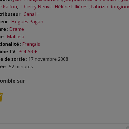
e Kalfon
,
Thierry Neuvic
,
Hélène Fillières
,
Fabrizio Rongion
tributeur
:
Canal +
eur
:
Hugues Pagan
nre
:
Drame
ie
:
Mafiosa
ionalité
:
Français
îne TV
:
POLAR +
e de sortie
: 17 novembre 2008
rée
: 52 minutes
onible sur