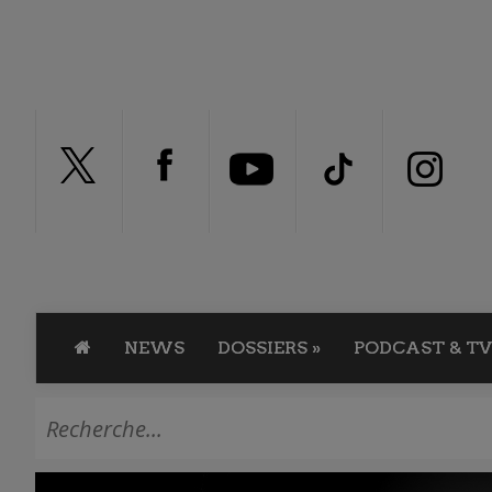
NEWS
DOSSIERS
»
PODCAST & TV