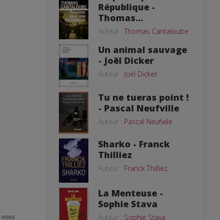
République -
Thomas...
Auteur :
Thomas Cantaloube
Un animal sauvage
- Joël Dicker
Auteur :
Joël Dicker
Tu ne tueras point !
- Pascal Neufville
Auteur :
Pascal Neufville
Sharko - Franck
Thilliez
Auteur :
Franck Thilliez
La Menteuse -
Sophie Stava
Auteur :
Sophie Stava