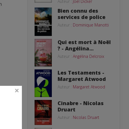
Auteur :
Joël Dicker
n
Bien connu des
services de police
Auteur :
Dominique Manotti
Qui est mort à Noël
? - Angélina...
Auteur :
Angélina Delcroix
Les Testaments -
Margaret Atwood
Auteur :
Margaret Atwood
Cinabre - Nicolas
Druart
Auteur :
Nicolas Druart