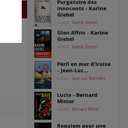
Purgatoire des
innocents - Karine
Giebel
Auteur :
Karine Giebel
Glen Affric - Karine
Giebel
Auteur :
Karine Giebel
Péril en mer d’Iroise
- Jean-Luc...
Auteur :
Jean-Luc Bannalec
Lucia - Bernard
Minier
Auteur :
Bernard Minier
Requiem pour une