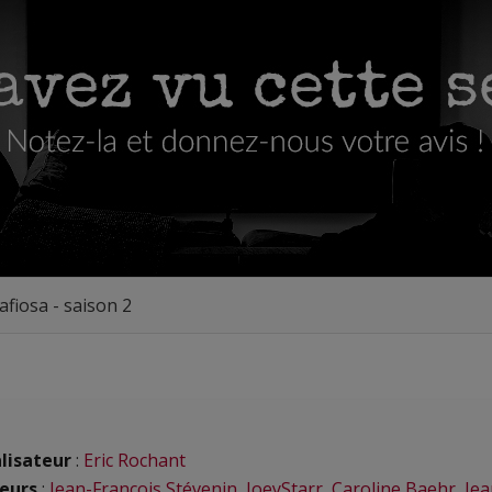
fiosa - saison 2
lisateur
:
Eric Rochant
eurs
:
Jean-François Stévenin
,
JoeyStarr
,
Caroline Baehr
,
Jea