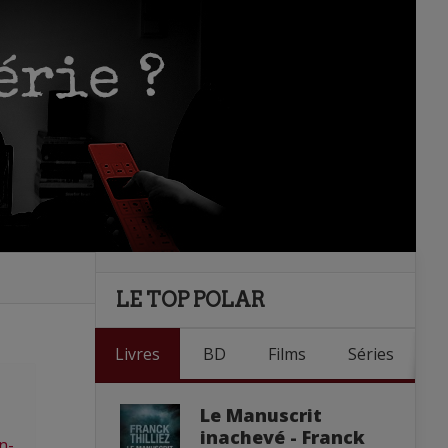
LE TOP POLAR
Livres
BD
Films
Séries
Le Manuscrit
inachevé - Franck
n-