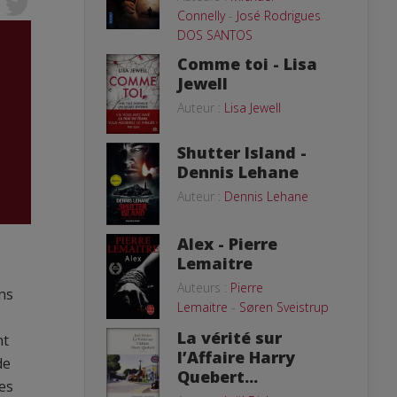
Connelly
-
José Rodrigues
DOS SANTOS
Comme toi - Lisa
Jewell
Auteur :
Lisa Jewell
Shutter Island -
Dennis Lehane
Auteur :
Dennis Lehane
Alex - Pierre
Lemaitre
Auteurs :
Pierre
ons
Lemaitre
-
Søren Sveistrup
La vérité sur
nt
l’Affaire Harry
de
Quebert...
des