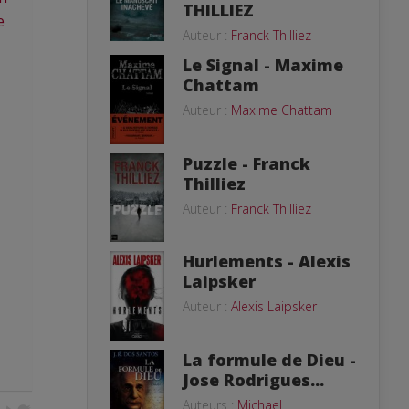
THILLIEZ
e
Auteur :
Franck Thilliez
Le Signal - Maxime
Chattam
Auteur :
Maxime Chattam
Puzzle - Franck
Thilliez
Auteur :
Franck Thilliez
Hurlements - Alexis
Laipsker
Auteur :
Alexis Laipsker
La formule de Dieu -
Jose Rodrigues...
Auteurs :
Michael