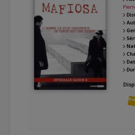
Pierr
Dis
Aut
Ge
Sér
Nat
Cha
Dat
Du
Disp