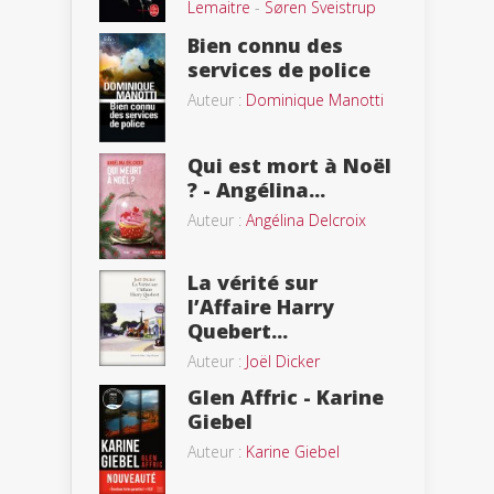
Lemaitre
-
Søren Sveistrup
Bien connu des
services de police
Auteur :
Dominique Manotti
Qui est mort à Noël
? - Angélina...
Auteur :
Angélina Delcroix
La vérité sur
l’Affaire Harry
Quebert...
Auteur :
Joël Dicker
Glen Affric - Karine
Giebel
Auteur :
Karine Giebel