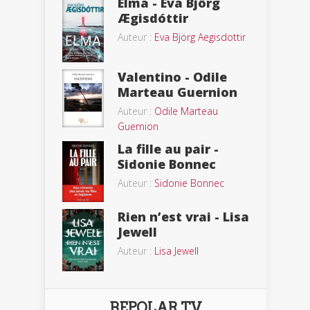
Elma - Eva Björg
Ægisdóttir
Auteur :
Eva Björg Aegisdottir
Valentino - Odile
Marteau Guernion
Auteur :
Odile Marteau
Guernion
La fille au pair -
Sidonie Bonnec
Auteur :
Sidonie Bonnec
Rien n’est vrai - Lisa
Jewell
Auteur :
Lisa Jewell
BEPOLAR TV