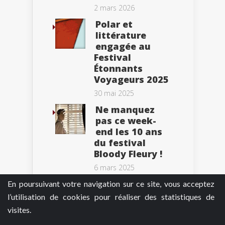
2 mars 2026
Polar et
littérature
engagée au
Festival
Étonnants
Voyageurs 2025
30 mai 2025
Ne manquez
pas ce week-
end les 10 ans
du festival
Bloody Fleury !
6 mars 2025
En poursuivant votre navigation sur ce site, vous acceptez
l’utilisation de cookies pour réaliser des statistiques de
visites.
Tweets by BePolar