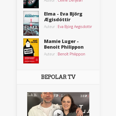
Auteur :
Céline Denjean
Elma - Eva Björg
Ægisdóttir
Auteur :
Eva Björg Aegisdottir
Mamie Luger -
Benoit Philippon
Auteur :
Benoît Philippon
BEPOLAR TV