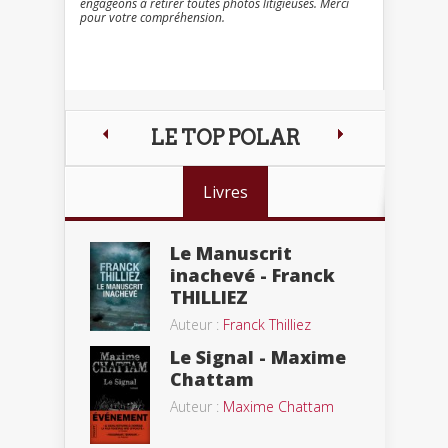
engageons à retirer toutes photos litigieuses. Merci
pour votre compréhension.
LE TOP POLAR
Livres
Le Manuscrit
inachevé - Franck
THILLIEZ
Auteur :
Franck Thilliez
Le Signal - Maxime
Chattam
Auteur :
Maxime Chattam