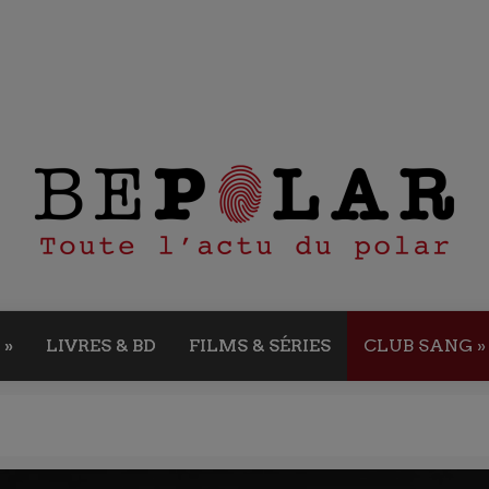
»
LIVRES & BD
FILMS & SÉRIES
CLUB SANG
»