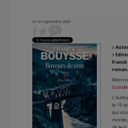
Le 1er septembre 2020
0
Aute
Edite
Franck
roman
Mercred
Grande 
L’aute
le 19 a
qui vou
monde, 
de leur