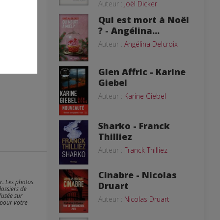
Auteur :
Joël Dicker
Qui est mort à Noël
? - Angélina...
Auteur :
Angélina Delcroix
Glen Affric - Karine
Giebel
Auteur :
Karine Giebel
Sharko - Franck
Thilliez
Auteur :
Franck Thilliez
Cinabre - Nicolas
er. Les photos
Druart
dossiers de
fusée sur
Auteur :
Nicolas Druart
 pour votre