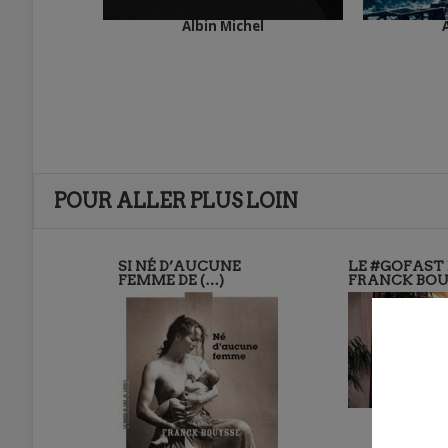
Albin Michel
POUR ALLER PLUS LOIN
SI NÉ D’AUCUNE
LE #GOFAST 
FEMME DE (…)
FRANCK BOU