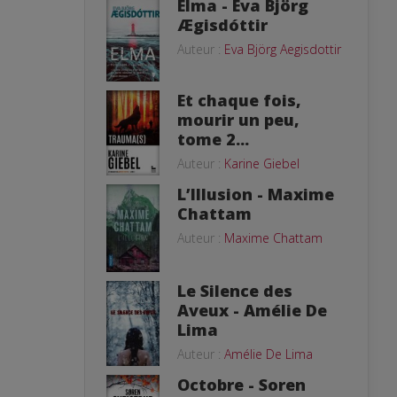
Elma - Eva Björg
Ægisdóttir
Auteur :
Eva Björg Aegisdottir
Et chaque fois,
mourir un peu,
tome 2...
Auteur :
Karine Giebel
L’Illusion - Maxime
Chattam
Auteur :
Maxime Chattam
Le Silence des
Aveux - Amélie De
Lima
Auteur :
Amélie De Lima
Octobre - Soren