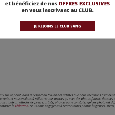
et bénéficiez de nos
OFFRES EXCLUSIVES
en vous inscrivant au CLUB.
JE REJOINS LE CLUB SANG
reux sur ce point, dans le respect du travail des artistes que nous cherchons à valoris
erciale. et nous veillons à n’illustrer nos articles qu’avec des photos fournis dans les 
, distributeur, attaché de presse, artiste, photographe constatez qu’une photo est dif
contacter la
rédaction
. Nous nous engageons à retirer toutes photos litigieuses. Merci