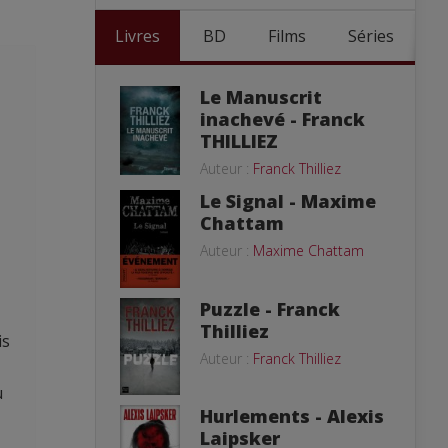
Livres
BD
Films
Séries
Le Manuscrit
inachevé - Franck
THILLIEZ
Auteur :
Franck Thilliez
Le Signal - Maxime
Chattam
Auteur :
Maxime Chattam
Puzzle - Franck
Thilliez
is
Auteur :
Franck Thilliez
u
Hurlements - Alexis
Laipsker