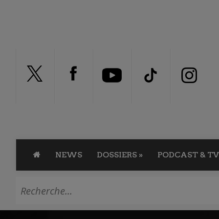
NEWS
DOSSIERS
»
PODCAST & TV