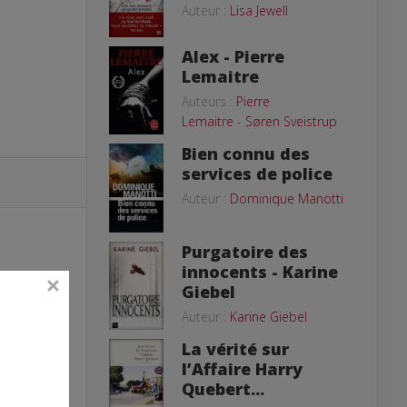
Auteur :
Lisa Jewell
Alex - Pierre
Lemaitre
Auteurs :
Pierre
Lemaitre
-
Søren Sveistrup
Bien connu des
services de police
Auteur :
Dominique Manotti
Purgatoire des
innocents - Karine
Giebel
Auteur :
Karine Giebel
La vérité sur
l’Affaire Harry
Quebert...