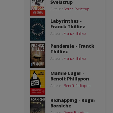
Sveistrup
Auteur :
Søren Sveistrup
Labyrinthes -
Franck Thilliez
Auteur :
Franck Thilliez
Pandemia - Franck
Thilliez
Auteur :
Franck Thilliez
Mamie Luger -
Benoit Philippon
Auteur :
Benoît Philippon
Kidnapping - Roger
Borniche
Auteur :
Roger Borniche