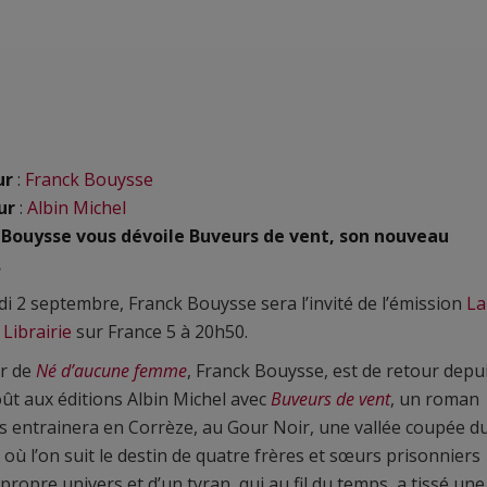
ur
:
Franck Bouysse
ur
:
Albin Michel
 Bouysse vous dévoile Buveurs de vent, son nouveau
.
i 2 septembre, Franck Bouysse sera l’invité de l’émission
La
Librairie
sur France 5 à 20h50.
ur de
Né d’aucune femme
, Franck Bouysse, est de retour depu
oût aux éditions Albin Michel avec
Buveurs de vent
, un roman
s entrainera en Corrèze, au Gour Noir, une vallée coupée d
où l’on suit le destin de quatre frères et sœurs prisonniers
 propre univers et d’un tyran, qui au fil du temps, a tissé une