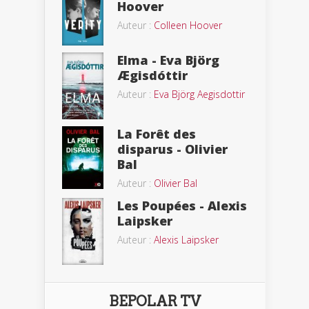
Hoover
Auteur :
Colleen Hoover
Elma - Eva Björg
Ægisdóttir
Auteur :
Eva Björg Aegisdottir
La Forêt des
disparus - Olivier
Bal
Auteur :
Olivier Bal
Les Poupées - Alexis
Laipsker
Auteur :
Alexis Laipsker
BEPOLAR TV