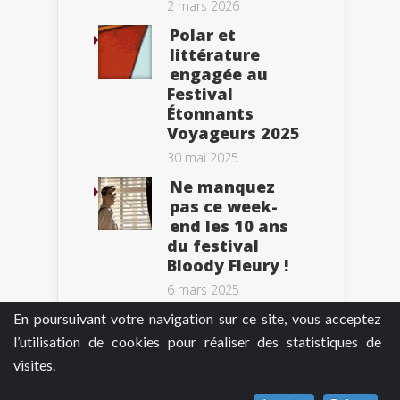
2 mars 2026
Polar et
littérature
engagée au
Festival
Étonnants
Voyageurs 2025
30 mai 2025
Ne manquez
pas ce week-
end les 10 ans
du festival
Bloody Fleury !
6 mars 2025
En poursuivant votre navigation sur ce site, vous acceptez
l’utilisation de cookies pour réaliser des statistiques de
visites.
Tweets by BePolar