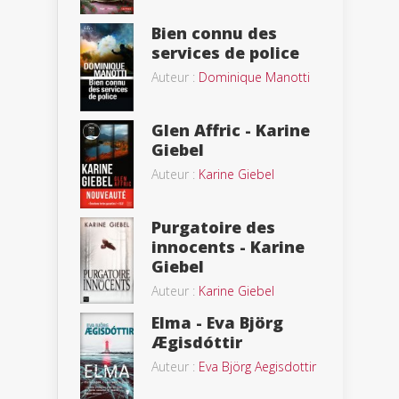
Bien connu des
services de police
Auteur :
Dominique Manotti
Glen Affric - Karine
Giebel
Auteur :
Karine Giebel
Purgatoire des
innocents - Karine
Giebel
Auteur :
Karine Giebel
Elma - Eva Björg
Ægisdóttir
Auteur :
Eva Björg Aegisdottir