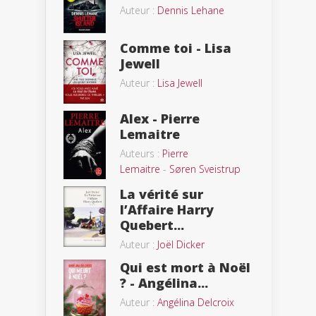
Auteur :
Dennis Lehane
Comme toi - Lisa
Jewell
Auteur :
Lisa Jewell
Alex - Pierre
Lemaitre
Auteurs :
Pierre
Lemaitre
-
Søren Sveistrup
La vérité sur
l’Affaire Harry
Quebert...
Auteur :
Joël Dicker
Qui est mort à Noël
? - Angélina...
Auteur :
Angélina Delcroix