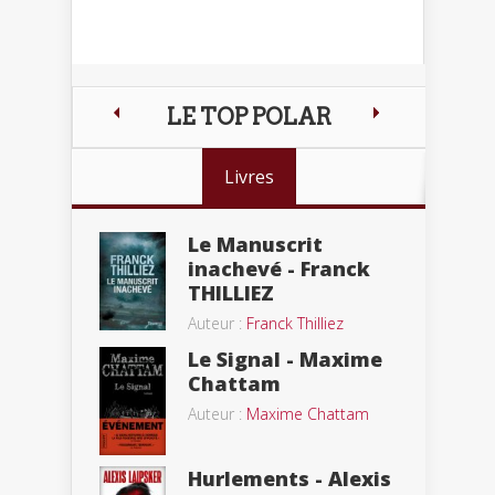
LE TOP POLAR
Livres
Le Manuscrit
inachevé - Franck
THILLIEZ
Auteur :
Franck Thilliez
Le Signal - Maxime
Chattam
Auteur :
Maxime Chattam
Hurlements - Alexis