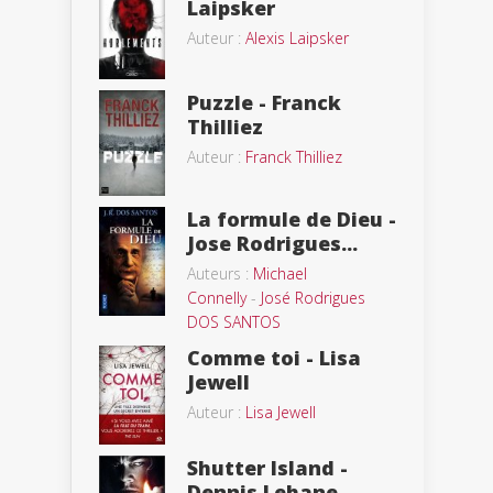
Laipsker
Auteur :
Alexis Laipsker
Puzzle - Franck
Thilliez
Auteur :
Franck Thilliez
La formule de Dieu -
Jose Rodrigues...
Auteurs :
Michael
Connelly
-
José Rodrigues
DOS SANTOS
Comme toi - Lisa
Jewell
Auteur :
Lisa Jewell
Shutter Island -
Dennis Lehane