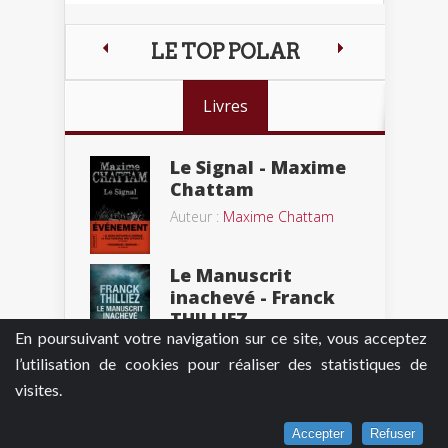
LE TOP POLAR
Livres
Le Signal - Maxime
Chattam
Auteur :
Maxime Chattam
Le Manuscrit
inachevé - Franck
THILLIEZ
En poursuivant votre navigation sur ce site, vous acceptez
Auteur :
Franck Thilliez
l’utilisation de cookies pour réaliser des statistiques de
Puzzle - Franck
visites.
Thilliez
Auteur :
Franck Thilliez
Accepter
Refuser