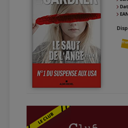
Dat
EA
Disp