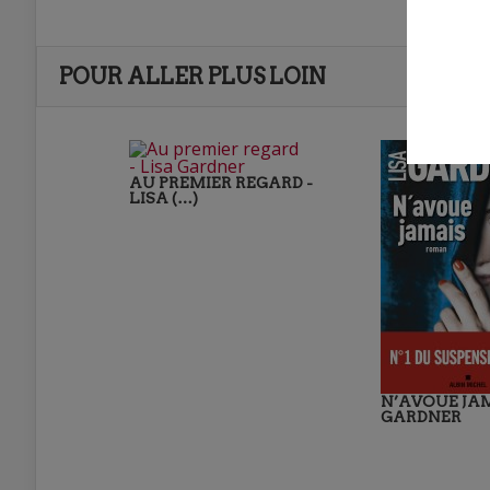
POUR ALLER PLUS LOIN
AU PREMIER REGARD -
LISA (…)
N’AVOUE JAM
GARDNER