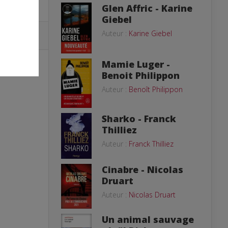
Glen Affric - Karine
Giebel
Auteur :
Karine Giebel
Mamie Luger -
Benoit Philippon
Auteur :
Benoît Philippon
Sharko - Franck
Thilliez
Auteur :
Franck Thilliez
Cinabre - Nicolas
Druart
Auteur :
Nicolas Druart
Un animal sauvage