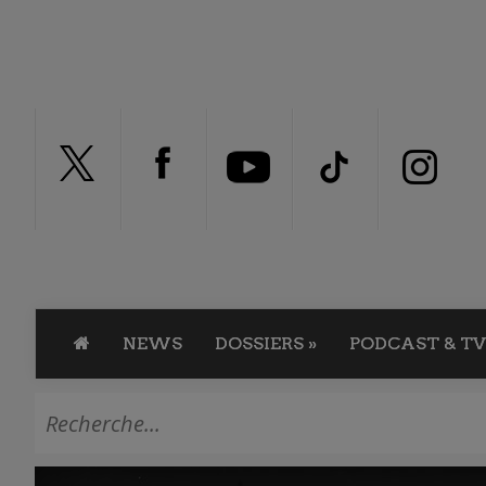
NEWS
DOSSIERS
»
PODCAST & TV