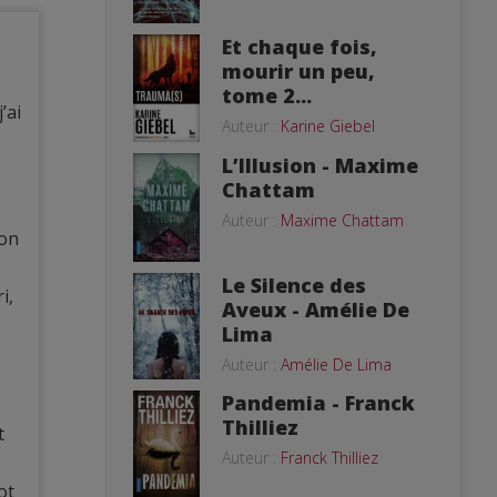
Et chaque fois,
mourir un peu,
tome 2...
’ai
Auteur :
Karine Giebel
L’Illusion - Maxime
e
Chattam
Auteur :
Maxime Chattam
’on
Le Silence des
i,
Aveux - Amélie De
Lima
Auteur :
Amélie De Lima
Pandemia - Franck
Thilliez
t
Auteur :
Franck Thilliez
ot