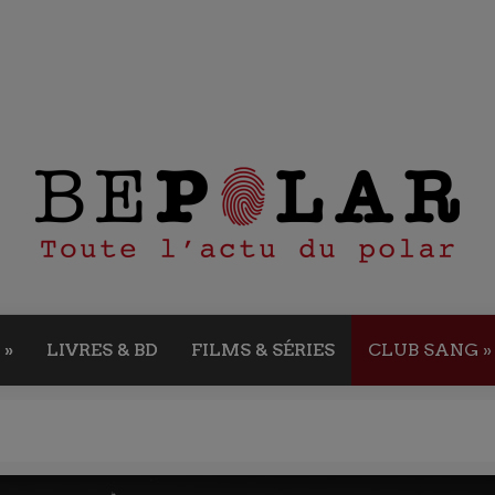
»
LIVRES & BD
FILMS & SÉRIES
CLUB SANG
»