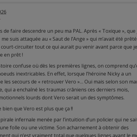
026
r
 de faire descendre un peu ma PAL. Après « Toxique », que j
me suis attaquée au « Saut de l’Ange » qui m’avait été prêté
 court-circuiter tout ce qui aurait pu venir avant parce que j
e en prêt !
histoire confuse où dès les premières lignes, on comprend qu
oeuds inextricables. En effet, lorsque l’héroïne Nicky a un
lie les secours de « retrouver Vero »… Oui mais selon son mar
e, qui a enchaîné les traumas crâniens ces derniers mois,
motionnels lourds dont Vero serait un des symptômes.
bien que Vero est plus que ça !!
rale infernale menée par l’intuition d’un policier qui ne sai
e une folle ou une victime. Son acharnement à obtenir des
ent qui n’est vraiment total que quelques lignes avant le m