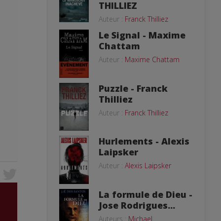
THILLIEZ
Auteur :
Franck Thilliez
Le Signal - Maxime
Chattam
Auteur :
Maxime Chattam
Puzzle - Franck
Thilliez
Auteur :
Franck Thilliez
Hurlements - Alexis
Laipsker
Auteur :
Alexis Laipsker
La formule de Dieu -
Jose Rodrigues...
Auteurs :
Michael