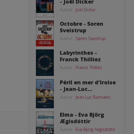
- Joël Dicker
Auteur :
Joël Dicker
Octobre - Soren
Sveistrup
Auteur :
Søren Sveistrup
Labyrinthes -
Franck Thilliez
Auteur :
Franck Thilliez
Péril en mer d’Iroise
- Jean-Luc...
Auteur :
Jean-Luc Bannalec
Elma - Eva Björg
Ægisdóttir
Auteur :
Eva Björg Aegisdottir