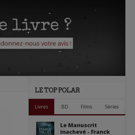
LE TOP POLAR
Livres
BD
Films
Séries
Le Manuscrit
inachevé - Franck