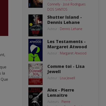
Connelly
-
José Rodrigues
DOS SANTOS
Shutter Island -
Dennis Lehane
Auteur :
Dennis Lehane
Les Testaments -
Margaret Atwood
Auteur :
Margaret Atwood
nt,
Comme toi - Lisa
 que
Jewell
 la
Auteur :
Lisa Jewell
? Que
Alex - Pierre
Lemaitre
Auteurs :
Pierre