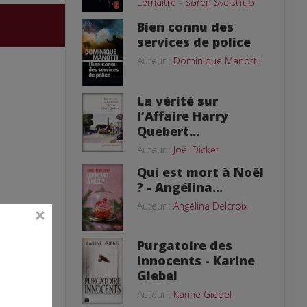
Lemaitre
-
Søren Sveistrup
Bien connu des
services de police
Auteur :
Dominique Manotti
La vérité sur
l’Affaire Harry
Quebert...
Auteur :
Joël Dicker
Qui est mort à Noël
? - Angélina...
Auteur :
Angélina Delcroix
Purgatoire des
innocents - Karine
Giebel
Auteur :
Karine Giebel