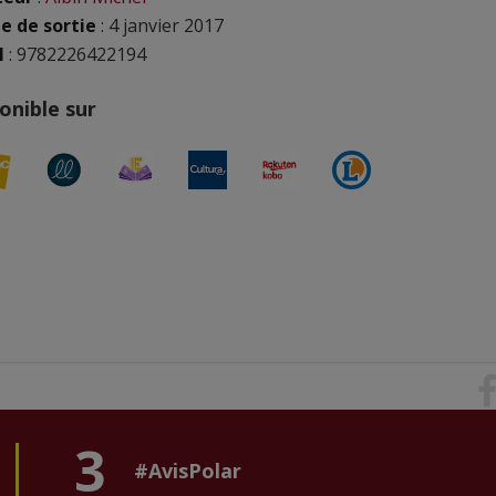
e de sortie
: 4 janvier 2017
N
: 9782226422194
onible sur
3
#AvisPolar