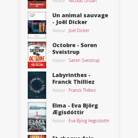
Auteur :
Nicolas Druart
Un animal sauvage
- Joël Dicker
Auteur :
Joël Dicker
Octobre - Soren
Sveistrup
Auteur :
Søren Sveistrup
Labyrinthes -
Franck Thilliez
Auteur :
Franck Thilliez
Elma - Eva Björg
Ægisdóttir
Auteur :
Eva Björg Aegisdottir