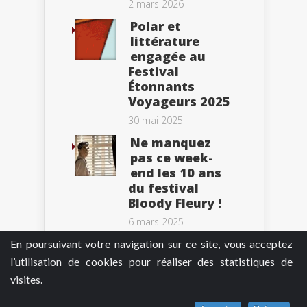
2 mars 2026
Polar et
littérature
engagée au
Festival
Étonnants
Voyageurs 2025
30 mai 2025
Ne manquez
pas ce week-
end les 10 ans
du festival
Bloody Fleury !
6 mars 2025
En poursuivant votre navigation sur ce site, vous acceptez
l’utilisation de cookies pour réaliser des statistiques de
visites.
Tweets by BePolar