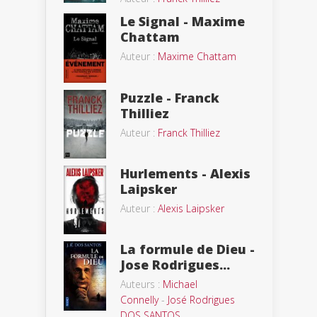
Le Signal - Maxime
Chattam
Auteur :
Maxime Chattam
Puzzle - Franck
Thilliez
Auteur :
Franck Thilliez
Hurlements - Alexis
Laipsker
Auteur :
Alexis Laipsker
La formule de Dieu -
Jose Rodrigues...
Auteurs :
Michael
Connelly
-
José Rodrigues
DOS SANTOS