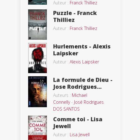
Auteur :
Franck Thilliez
Puzzle - Franck
Thilliez
Auteur :
Franck Thilliez
Hurlements - Alexis
Laipsker
Auteur :
Alexis Laipsker
La formule de Dieu -
Jose Rodrigues...
Auteurs :
Michael
Connelly
-
José Rodrigues
DOS SANTOS
Comme toi - Lisa
Jewell
Auteur :
Lisa Jewell