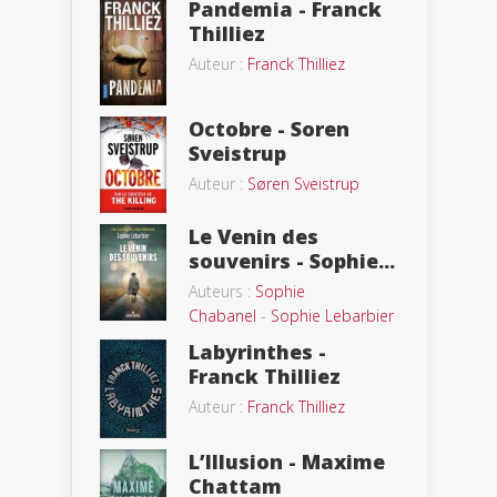
Pandemia - Franck
Thilliez
Auteur :
Franck Thilliez
Octobre - Soren
Sveistrup
Auteur :
Søren Sveistrup
Le Venin des
souvenirs - Sophie...
Auteurs :
Sophie
Chabanel
-
Sophie Lebarbier
Labyrinthes -
Franck Thilliez
Auteur :
Franck Thilliez
L’Illusion - Maxime
Chattam