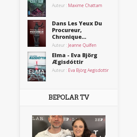
Auteur :
Maxime Chattam
Dans Les Yeux Du
Procureur,
Chronique...
Auteur :
Jeanne Quilfen
Elma - Eva Björg
Ægisdóttir
Auteur :
Eva Björg Aegisdottir
BEPOLAR TV