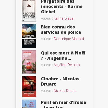
Purgatoire des
innocents - Karine
Giebel
Auteur :
Karine Giebel
Bien connu des
services de police
Auteur :
Dominique Manotti
Qui est mort à Noël
? - Angélina...
Auteur :
Angélina Delcroix
Cinabre - Nicolas
Druart
Auteur :
Nicolas Druart
Péril en mer d’Iroise
- Jean-Luc...