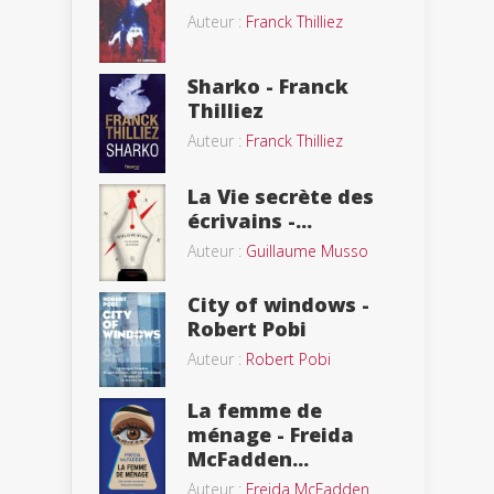
Auteur :
Franck Thilliez
Sharko - Franck
Thilliez
Auteur :
Franck Thilliez
La Vie secrète des
écrivains -...
Auteur :
Guillaume Musso
City of windows -
Robert Pobi
Auteur :
Robert Pobi
La femme de
ménage - Freida
McFadden...
Auteur :
Freida McFadden