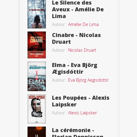
Le Silence des
Aveux - Amélie De
Lima
Auteur :
Amélie De Lima
Cinabre - Nicolas
Druart
Auteur :
Nicolas Druart
Elma - Eva Björg
Ægisdóttir
Auteur :
Eva Björg Aegisdottir
Les Poupées - Alexis
Laipsker
Auteur :
Alexis Laipsker
La cérémonie -
Florian Dennisson