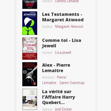
Auteur :
Dennis Lehane
Les Testaments -
Margaret Atwood
Auteur :
Margaret Atwood
Comme toi - Lisa
Jewell
Auteur :
Lisa Jewell
Alex - Pierre
Lemaitre
Auteurs :
Pierre
Lemaitre
-
Søren Sveistrup
La vérité sur
l’Affaire Harry
Quebert...
Auteur :
Joël Dicker