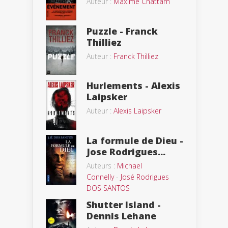
Auteur :
Maxime Chattam
Puzzle - Franck
Thilliez
Auteur :
Franck Thilliez
Hurlements - Alexis
Laipsker
Auteur :
Alexis Laipsker
La formule de Dieu -
Jose Rodrigues...
Auteurs :
Michael
Connelly
-
José Rodrigues
DOS SANTOS
Shutter Island -
Dennis Lehane