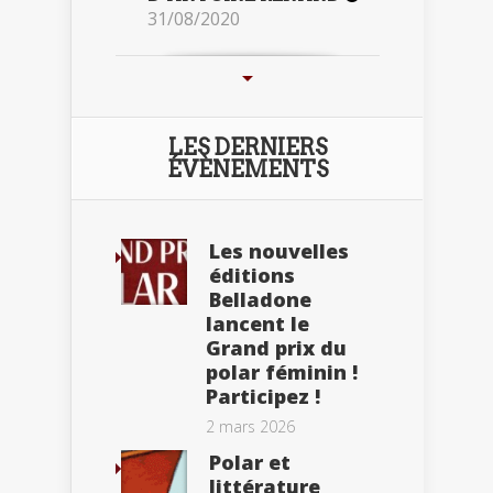
31/08/2020
LES DERNIERS
ÉVÈNEMENTS
Les nouvelles
éditions
Belladone
lancent le
Grand prix du
polar féminin !
Participez !
2 mars 2026
Polar et
littérature