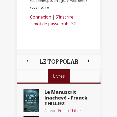
vous n’êtes pas enregistré, vous devez
vous inscrire.
Connexion
|
S’inscrire
|
mot de passe oublié ?
LE TOP POLAR
Livres
Le Manuscrit
inachevé - Franck
THILLIEZ
Auteur :
Franck Thilliez