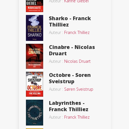
Auteur :
Karine Giebel
Sharko - Franck
Thilliez
Auteur :
Franck Thilliez
Cinabre - Nicolas
Druart
Auteur :
Nicolas Druart
Octobre - Soren
Sveistrup
Auteur :
Søren Sveistrup
Labyrinthes -
Franck Thilliez
Auteur :
Franck Thilliez