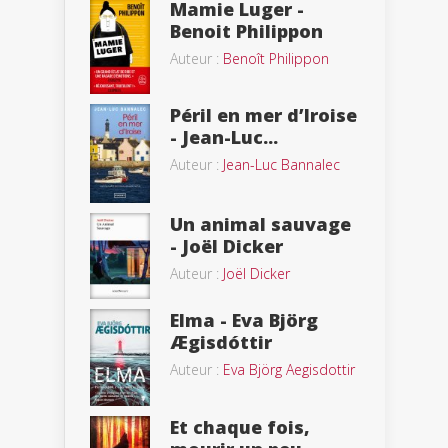
Mamie Luger -
Benoit Philippon
Auteur :
Benoît Philippon
Péril en mer d’Iroise
- Jean-Luc...
Auteur :
Jean-Luc Bannalec
Un animal sauvage
- Joël Dicker
Auteur :
Joël Dicker
Elma - Eva Björg
Ægisdóttir
Auteur :
Eva Björg Aegisdottir
Et chaque fois,