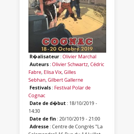
R�alisateur
:
Olivier Marchal
Auteurs
:
Olivier Schwartz
,
Cédric
Fabre
,
Elisa Vix
,
Gilles
Sebhan
,
Gilbert Gallerne
Festivals
:
Festival Polar de
Cognac
Date de d�but
: 18/10/2019 -
14:30
Date de fin
: 20/10/2019 - 21:00
Adresse
: Centre de Congrès "La