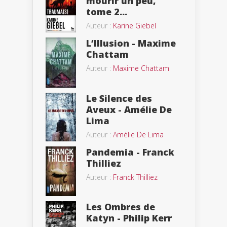
mourir un peu,
tome 2...
Auteur :
Karine Giebel
L’Illusion - Maxime
Chattam
Auteur :
Maxime Chattam
Le Silence des
Aveux - Amélie De
Lima
Auteur :
Amélie De Lima
Pandemia - Franck
Thilliez
Auteur :
Franck Thilliez
Les Ombres de
Katyn - Philip Kerr