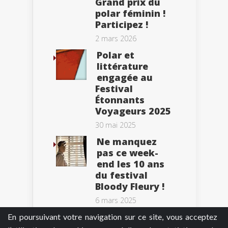
Grand prix du
polar féminin !
Participez !
2 mars 2026
Polar et
littérature
engagée au
Festival
Étonnants
Voyageurs 2025
30 mai 2025
Ne manquez
pas ce week-
end les 10 ans
du festival
Bloody Fleury !
6 mars 2025
En poursuivant votre navigation sur ce site, vous acceptez