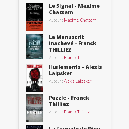
Le Signal - Maxime
Chattam
Auteur :
Maxime Chattam
Le Manuscrit
inachevé - Franck
THILLIEZ
Auteur :
Franck Thilliez
Hurlements - Alexis
Laipsker
Auteur :
Alexis Laipsker
Puzzle - Franck
Thilliez
Auteur :
Franck Thilliez
La formule de Dieu -