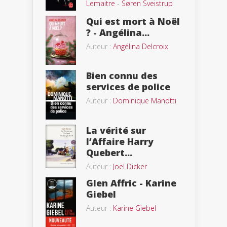
Lemaitre
-
Søren Sveistrup
Qui est mort à Noël
? - Angélina...
Auteur :
Angélina Delcroix
Bien connu des
services de police
Auteur :
Dominique Manotti
La vérité sur
l’Affaire Harry
Quebert...
Auteur :
Joël Dicker
Glen Affric - Karine
Giebel
Auteur :
Karine Giebel