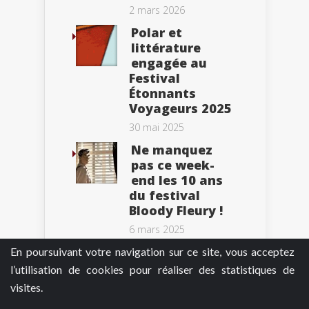
2 mars 2026
Polar et
littérature
engagée au
Festival
Étonnants
Voyageurs 2025
30 mai 2025
Ne manquez
pas ce week-
end les 10 ans
du festival
Bloody Fleury !
6 mars 2025
En poursuivant votre navigation sur ce site, vous acceptez
l’utilisation de cookies pour réaliser des statistiques de
visites.
Tweets by BePolar