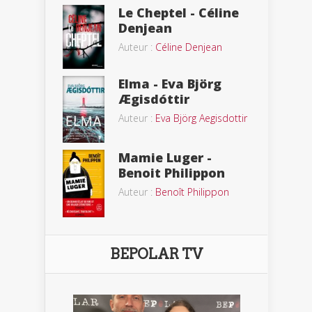
Le Cheptel - Céline
Denjean
Auteur :
Céline Denjean
Elma - Eva Björg
Ægisdóttir
Auteur :
Eva Björg Aegisdottir
Mamie Luger -
Benoit Philippon
Auteur :
Benoît Philippon
BEPOLAR TV