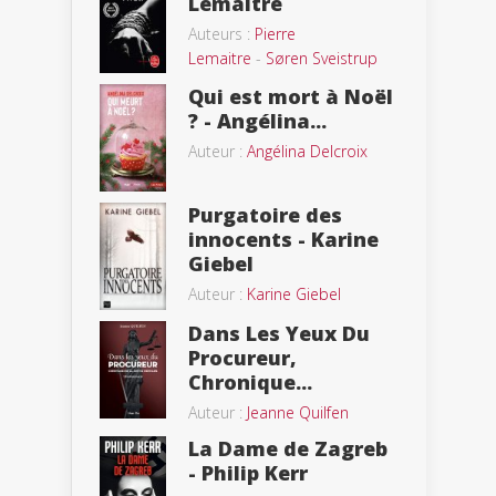
Lemaitre
Auteurs :
Pierre
Lemaitre
-
Søren Sveistrup
Qui est mort à Noël
? - Angélina...
Auteur :
Angélina Delcroix
Purgatoire des
innocents - Karine
Giebel
Auteur :
Karine Giebel
Dans Les Yeux Du
Procureur,
Chronique...
Auteur :
Jeanne Quilfen
La Dame de Zagreb
- Philip Kerr