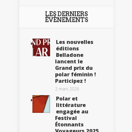
LES DERNIERS
ÉVÈNEMENTS
Les nouvelles
éditions
Belladone
lancent le
Grand prix du
polar féminin !
Participez !
2 mars 2026
Polar et
littérature
engagée au
Festival
Étonnants
Voyageurs 2025