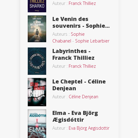
Auteur :
Franck Thilliez
Le Venin des
souvenirs - Sophie...
Auteurs :
Sophie
Chabanel
-
Sophie Lebarbier
Labyrinthes -
Franck Thilliez
Auteur :
Franck Thilliez
Le Cheptel - Céline
Denjean
Auteur :
Céline Denjean
Elma - Eva Björg
Ægisdóttir
Auteur :
Eva Björg Aegisdottir