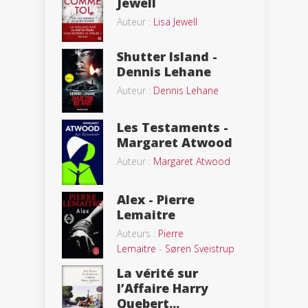
Jewell
Auteur :
Lisa Jewell
Shutter Island -
Dennis Lehane
Auteur :
Dennis Lehane
Les Testaments -
Margaret Atwood
Auteur :
Margaret Atwood
Alex - Pierre
Lemaitre
Auteurs :
Pierre
Lemaitre
-
Søren Sveistrup
La vérité sur
l’Affaire Harry
Quebert...