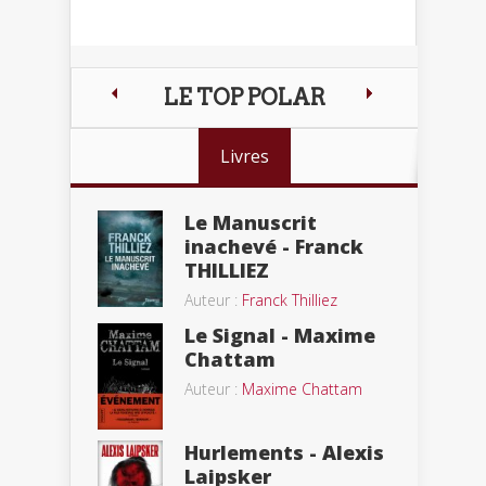
LE TOP POLAR
Livres
Le Manuscrit
inachevé - Franck
THILLIEZ
Auteur :
Franck Thilliez
Le Signal - Maxime
Chattam
Auteur :
Maxime Chattam
Hurlements - Alexis
Laipsker