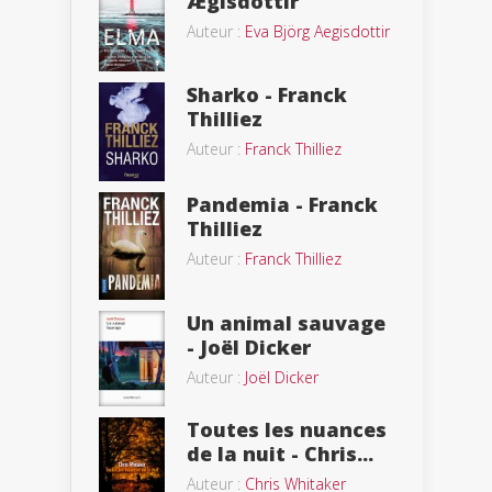
Ægisdóttir
Auteur :
Eva Björg Aegisdottir
Sharko - Franck
Thilliez
Auteur :
Franck Thilliez
Pandemia - Franck
Thilliez
Auteur :
Franck Thilliez
Un animal sauvage
- Joël Dicker
Auteur :
Joël Dicker
Toutes les nuances
de la nuit - Chris...
Auteur :
Chris Whitaker