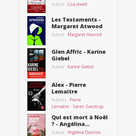
Auteur :
Lisa Jewell
Les Testaments -
Margaret Atwood
Auteur :
Margaret Atwood
Glen Affric - Karine
Giebel
Auteur :
Karine Giebel
Alex - Pierre
Lemaitre
Auteurs :
Pierre
Lemaitre
-
Søren Sveistrup
Qui est mort à Noël
? - Angélina...
Auteur :
Angélina Delcroix