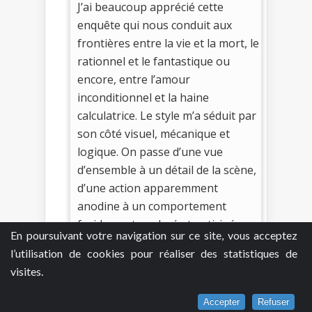
J’ai beaucoup apprécié cette
enquête qui nous conduit aux
frontières entre la vie et la mort, le
rationnel et le fantastique ou
encore, entre l’amour
inconditionnel et la haine
calculatrice. Le style m’a séduit par
son côté visuel, mécanique et
logique. On passe d’une vue
d’ensemble à un détail de la scène,
d’une action apparemment
anodine à un comportement
froidement analysé et anticipé.
En poursuivant votre navigation sur ce site, vous acceptez
Sans compter que notre enquêteur
l’utilisation de cookies pour réaliser des statistiques de
est assisté du très sympathique
visites.
Edgar Allan Poe, ce qui permet
toute une série de clins d’œil et
Accepter
Refuser