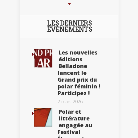
LES DERNIERS
ÉVÈNEMENTS
Les nouvelles
éditions
Belladone
lancent le
Grand prix du
polar féminin !
Participez !
2 mars 2026
Polar et
littérature
engagée au
Festival