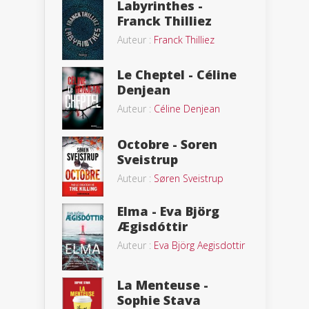
Labyrinthes -
Franck Thilliez
Auteur :
Franck Thilliez
Le Cheptel - Céline
Denjean
Auteur :
Céline Denjean
Octobre - Soren
Sveistrup
Auteur :
Søren Sveistrup
Elma - Eva Björg
Ægisdóttir
Auteur :
Eva Björg Aegisdottir
La Menteuse -
Sophie Stava