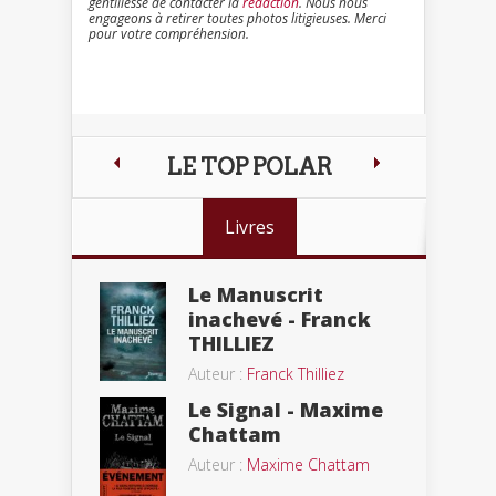
gentillesse de contacter la
rédaction
. Nous nous
engageons à retirer toutes photos litigieuses. Merci
pour votre compréhension.
LE TOP POLAR
Livres
Le Manuscrit
inachevé - Franck
THILLIEZ
Auteur :
Franck Thilliez
Le Signal - Maxime
Chattam
Auteur :
Maxime Chattam