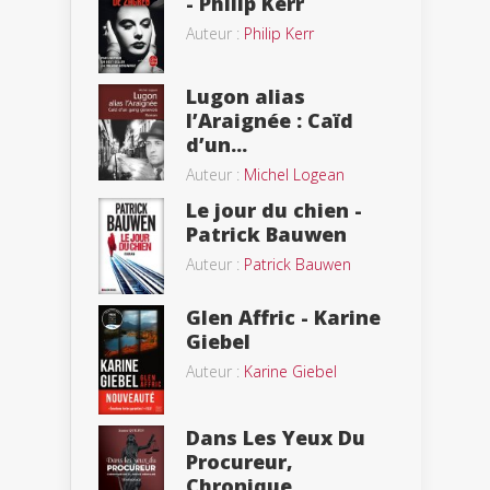
- Philip Kerr
Auteur :
Philip Kerr
Lugon alias
l’Araignée : Caïd
d’un...
Auteur :
Michel Logean
Le jour du chien -
Patrick Bauwen
Auteur :
Patrick Bauwen
Glen Affric - Karine
Giebel
Auteur :
Karine Giebel
Dans Les Yeux Du
Procureur,
Chronique...