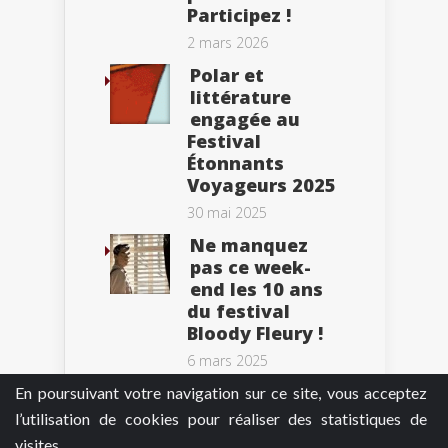
Participez !
2 mars 2026
Polar et
littérature
engagée au
Festival
Étonnants
Voyageurs 2025
30 mai 2025
Ne manquez
pas ce week-
end les 10 ans
du festival
Bloody Fleury !
6 mars 2025
En poursuivant votre navigation sur ce site, vous acceptez
l’utilisation de cookies pour réaliser des statistiques de
visites.