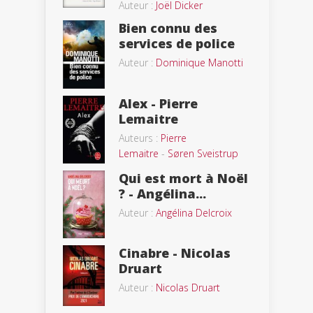
Auteur :
Joël Dicker
Bien connu des
services de police
Auteur :
Dominique Manotti
Alex - Pierre
Lemaitre
Auteurs :
Pierre
Lemaitre
-
Søren Sveistrup
Qui est mort à Noël
? - Angélina...
Auteur :
Angélina Delcroix
Cinabre - Nicolas
Druart
Auteur :
Nicolas Druart