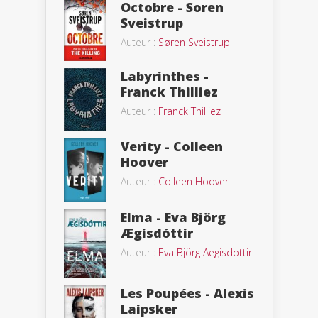
Octobre - Soren
Sveistrup
Auteur :
Søren Sveistrup
Labyrinthes -
Franck Thilliez
Auteur :
Franck Thilliez
Verity - Colleen
Hoover
Auteur :
Colleen Hoover
Elma - Eva Björg
Ægisdóttir
Auteur :
Eva Björg Aegisdottir
Les Poupées - Alexis
Laipsker