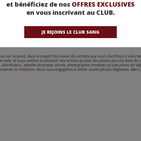
et bénéficiez de nos
OFFRES EXCLUSIVES
en vous inscrivant au CLUB.
JE REJOINS LE CLUB SANG
reux sur ce point, dans le respect du travail des artistes que nous cherchons à valoris
erciale. et nous veillons à n’illustrer nos articles qu’avec des photos fournis dans les 
, distributeur, attaché de presse, artiste, photographe constatez qu’une photo est dif
contacter la
rédaction
. Nous nous engageons à retirer toutes photos litigieuses. Merci