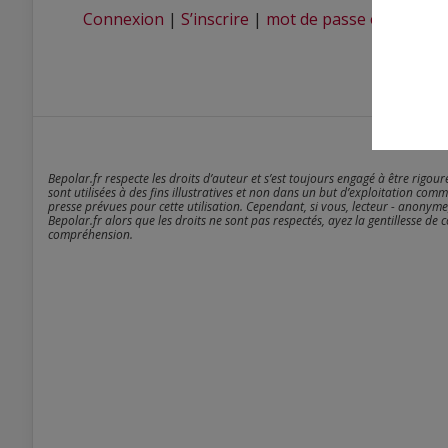
Connexion
|
S’inscrire
|
mot de passe oublié ?
Bepolar.fr respecte les droits d’auteur et s’est toujours engagé à être rigou
sont utilisées à des fins illustratives et non dans un but d’exploitation comm
presse prévues pour cette utilisation. Cependant, si vous, lecteur - anonyme
Bepolar.fr alors que les droits ne sont pas respectés, ayez la gentillesse de 
compréhension.