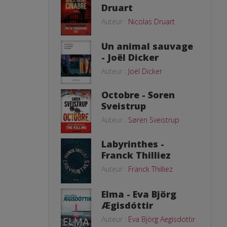
Druart
Auteur :
Nicolas Druart
Un animal sauvage
- Joël Dicker
Auteur :
Joël Dicker
Octobre - Soren
Sveistrup
Auteur :
Søren Sveistrup
Labyrinthes -
Franck Thilliez
Auteur :
Franck Thilliez
Elma - Eva Björg
Ægisdóttir
Auteur :
Eva Björg Aegisdottir