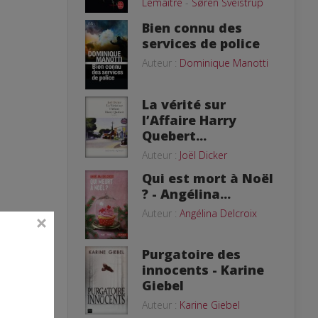
Lemaitre
-
Søren Sveistrup
Bien connu des
services de police
Auteur :
Dominique Manotti
La vérité sur
l’Affaire Harry
Quebert...
Auteur :
Joël Dicker
Qui est mort à Noël
? - Angélina...
Auteur :
Angélina Delcroix
Purgatoire des
innocents - Karine
Giebel
Auteur :
Karine Giebel