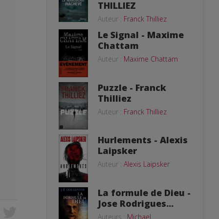
THILLIEZ
Auteur :
Franck Thilliez
Le Signal - Maxime
Chattam
Auteur :
Maxime Chattam
Puzzle - Franck
Thilliez
Auteur :
Franck Thilliez
Hurlements - Alexis
Laipsker
Auteur :
Alexis Laipsker
La formule de Dieu -
Jose Rodrigues...
Auteurs :
Michael