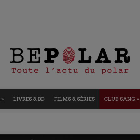
»
LIVRES & BD
FILMS & SÉRIES
CLUB SANG
»