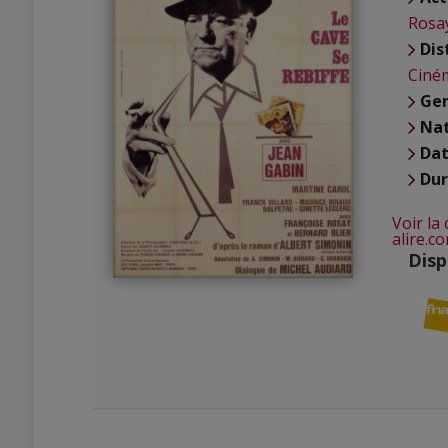
Rosa
Dis
Ciné
Ge
Nat
Dat
Du
Voir la 
alire.c
Disp