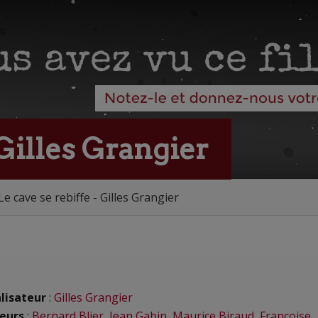
 Gilles Grangier
Le cave se rebiffe - Gilles Grangier
lisateur
:
Gilles Grangier
eurs
:
Bernard Blier
,
Jean Gabin
,
Maurice Biraud
,
Françoise