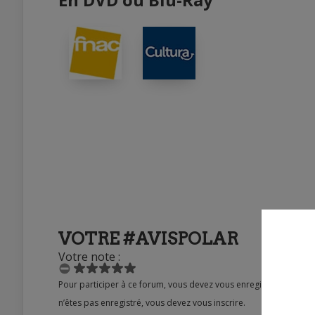
VOTRE #AVISPOLAR
Votre note :
Pour participer à ce forum, vous devez vous enregistrer au préalable. Merci d’indiquer ci-dessous l’identifiant personnel qui vous a été fourni. Si vous
n’êtes pas enregistré, vous devez vous inscrire.