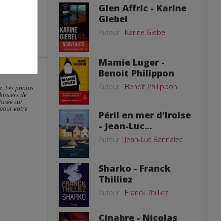
Glen Affric - Karine
Giebel
Auteur :
Karine Giebel
Mamie Luger -
Benoit Philippon
Auteur :
Benoît Philippon
er. Les photos
dossiers de
fusée sur
 pour votre
Péril en mer d’Iroise
- Jean-Luc...
Auteur :
Jean-Luc Bannalec
Sharko - Franck
Thilliez
Auteur :
Franck Thilliez
Cinabre - Nicolas