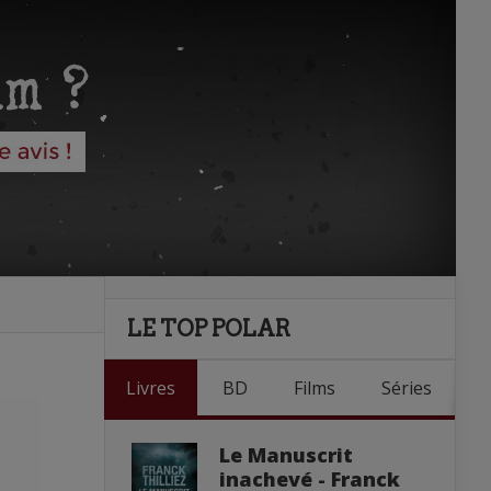
LE TOP POLAR
Livres
BD
Films
Séries
Le Manuscrit
inachevé - Franck