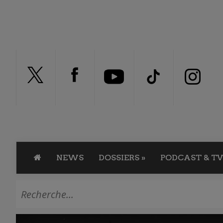
NEWS
DOSSIERS
»
PODCAST & TV