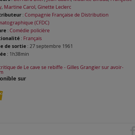
y
,
Martine Carol
,
Ginette Leclerc
tributeur
:
Compagnie Française de Distribution
matographique (CFDC)
nre
:
Comédie policière
ionalité
:
Français
e de sortie
: 27 septembre 1961
rée
: 1h38min
critique de Le cave se rebiffe - Gilles Grangier sur avoir-
om
onible sur