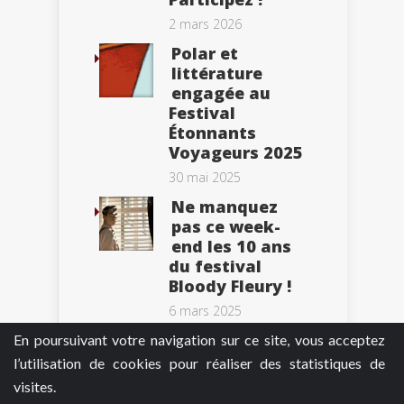
2 mars 2026
Polar et
littérature
engagée au
Festival
Étonnants
Voyageurs 2025
30 mai 2025
Ne manquez
pas ce week-
end les 10 ans
du festival
Bloody Fleury !
6 mars 2025
En poursuivant votre navigation sur ce site, vous acceptez
l’utilisation de cookies pour réaliser des statistiques de
visites.
Tweets by BePolar