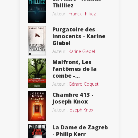
Thilliez
Auteur :
Franck Thilliez
Purgatoire des
innocents - Karine
Giebel
Auteur :
Karine Giebel
Malfront, Les
fantômes de la
combe -...
Auteur :
Gérard Coquet
Chambre 413 -
Joseph Knox
Auteur :
Joseph Knox
La Dame de Zagreb
- Philip Kerr