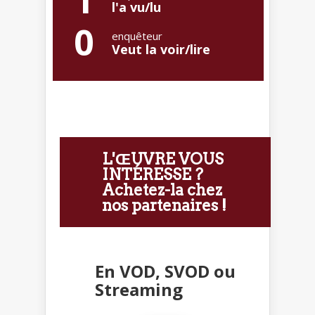
1
l'a vu/lu
0
enquêteur
Veut la voir/lire
L'ŒUVRE VOUS
INTÉRESSE ?
Achetez-la chez
nos partenaires !
En VOD, SVOD ou
Streaming