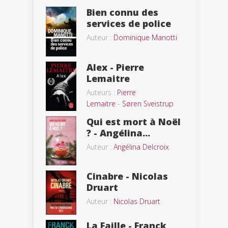
Bien connu des
services de police
Auteur :
Dominique Manotti
Alex - Pierre
Lemaitre
Auteurs :
Pierre
Lemaitre
-
Søren Sveistrup
Qui est mort à Noël
? - Angélina...
Auteur :
Angélina Delcroix
Cinabre - Nicolas
Druart
Auteur :
Nicolas Druart
La Faille - Franck