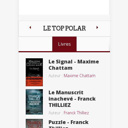
LE TOP POLAR
Livres
Le Signal - Maxime
Chattam
Auteur :
Maxime Chattam
Le Manuscrit
inachevé - Franck
THILLIEZ
Auteur :
Franck Thilliez
Puzzle - Franck