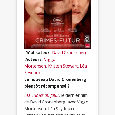
Réalisateur
:
David Cronenberg
Acteurs
:
Viggo
Mortensen
,
Kristen Stewart
,
Léa
Seydoux
Le nouveau David Cronenberg
bientôt récompensé ?
Les Crimes du futur
, le dernier film
de David Cronenberg, avec Viggo
Mortensen, Léa Seydoux et