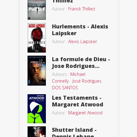
Thilliez
Auteur :
Franck Thilliez
Hurlements - Alexis
Laipsker
Auteur :
Alexis Laipsker
La formule de Dieu -
Jose Rodrigues...
Auteurs :
Michael
Connelly
-
José Rodrigues
DOS SANTOS
Les Testaments -
Margaret Atwood
Auteur :
Margaret Atwood
Shutter Island -
Dennis Lehane