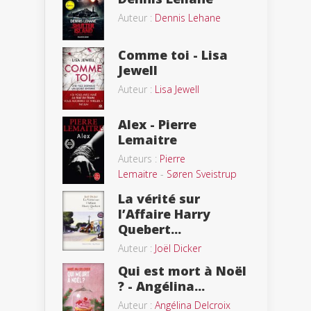
Auteur :
Dennis Lehane
Comme toi - Lisa
Jewell
Auteur :
Lisa Jewell
Alex - Pierre
Lemaitre
Auteurs :
Pierre
Lemaitre
-
Søren Sveistrup
La vérité sur
l’Affaire Harry
Quebert...
Auteur :
Joël Dicker
Qui est mort à Noël
? - Angélina...
Auteur :
Angélina Delcroix