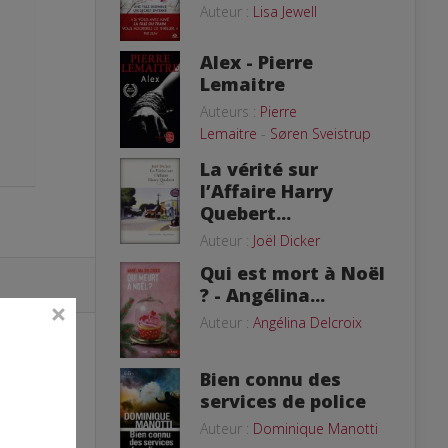
Auteur :
Lisa Jewell
Alex - Pierre
Lemaitre
Auteurs :
Pierre
Lemaitre
-
Søren Sveistrup
La vérité sur
l’Affaire Harry
Quebert...
Auteur :
Joël Dicker
Qui est mort à Noël
? - Angélina...
Auteur :
Angélina Delcroix
Bien connu des
services de police
Auteur :
Dominique Manotti