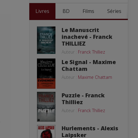
Livres
BD
Films
Séries
Le Manuscrit
inachevé - Franck
THILLIEZ
Auteur :
Franck Thilliez
Le Signal - Maxime
Chattam
Auteur :
Maxime Chattam
Puzzle - Franck
Thilliez
Auteur :
Franck Thilliez
n
Hurlements - Alexis
s
Laipsker