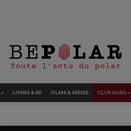
»
LIVRES & BD
FILMS & SÉRIES
CLUB SANG
»