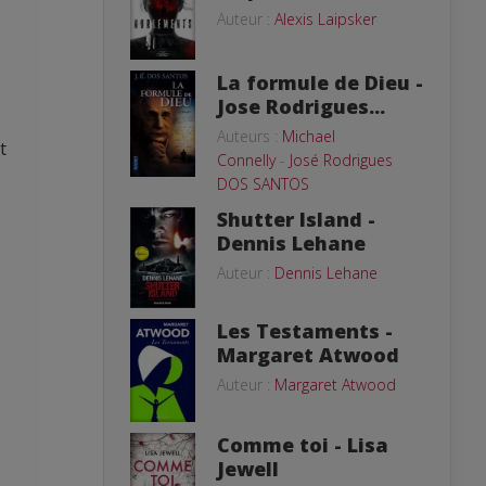
Auteur :
Alexis Laipsker
La formule de Dieu -
Jose Rodrigues...
Auteurs :
Michael
t
Connelly
-
José Rodrigues
DOS SANTOS
Shutter Island -
Dennis Lehane
Auteur :
Dennis Lehane
Les Testaments -
Margaret Atwood
Auteur :
Margaret Atwood
Comme toi - Lisa
Jewell