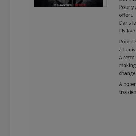
Pour y 
offert.
Dans le
fils Ra
Pour ce
à Louis
0
A cette
0
making 
changem
A noter
troisiè