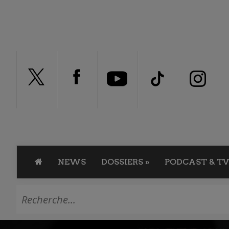
NEWS
DOSSIERS
»
PODCAST & TV