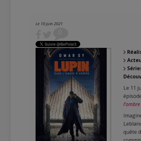
Le 10 juin 2021
0
Réali
Acte
Série
Découvr
Le 11 j
épisode
l’ombre
Imaginé
Leblanc
quête d
commis