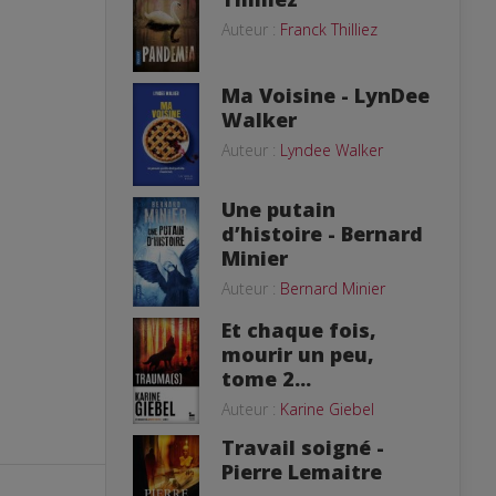
Auteur :
Franck Thilliez
Ma Voisine - LynDee
Walker
Auteur :
Lyndee Walker
Une putain
d’histoire - Bernard
Minier
Auteur :
Bernard Minier
Et chaque fois,
mourir un peu,
tome 2...
Auteur :
Karine Giebel
Travail soigné -
Pierre Lemaitre