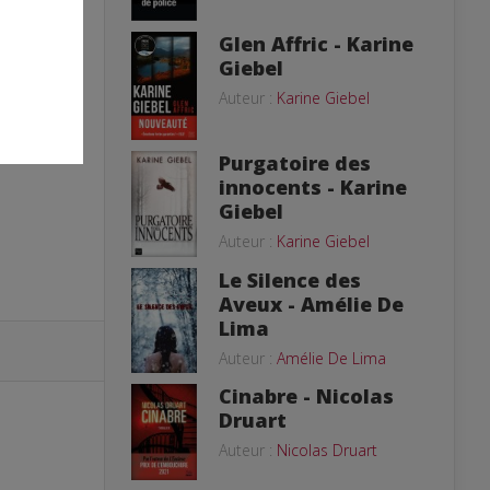
Glen Affric - Karine
Giebel
Auteur :
Karine Giebel
Purgatoire des
innocents - Karine
Giebel
Auteur :
Karine Giebel
Le Silence des
Aveux - Amélie De
Lima
Auteur :
Amélie De Lima
Cinabre - Nicolas
Druart
Auteur :
Nicolas Druart