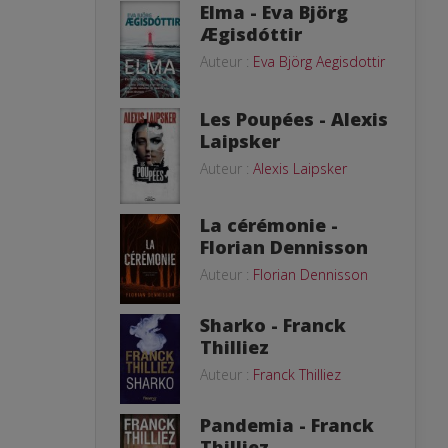
Elma - Eva Björg
Ægisdóttir
Auteur :
Eva Björg Aegisdottir
Les Poupées - Alexis
Laipsker
Auteur :
Alexis Laipsker
La cérémonie -
Florian Dennisson
Auteur :
Florian Dennisson
Sharko - Franck
Thilliez
Auteur :
Franck Thilliez
Pandemia - Franck
Thilliez