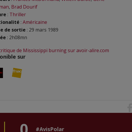
man
,
Brad Dourif
nre
:
Thriller
ionalité
:
Américaine
e de sortie
: 29 mars 1989
rée
: 2h08mn
 critique de Mississippi burning sur avoir-alire.com
onible sur
0
#AvisPolar