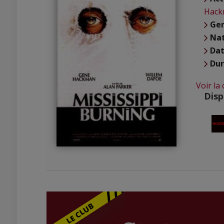
Hack
Ge
Nat
Dat
Du
Voir la
Disp