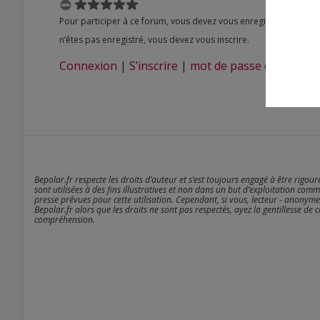
Pour participer à ce forum, vous devez vous enregistrer au préalable. Merci d’indiquer ci-dessous l’identifiant personnel qui vous a été fourni. Si vous
n’êtes pas enregistré, vous devez vous inscrire.
Connexion
|
S’inscrire
|
mot de passe oublié ?
Bepolar.fr respecte les droits d’auteur et s’est toujours engagé à être rigou
sont utilisées à des fins illustratives et non dans un but d’exploitation comm
presse prévues pour cette utilisation. Cependant, si vous, lecteur - anonyme
Bepolar.fr alors que les droits ne sont pas respectés, ayez la gentillesse de 
compréhension.