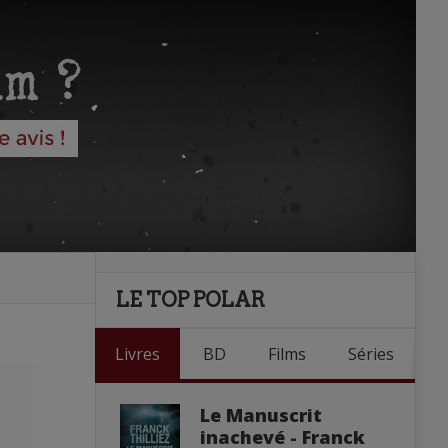
LE TOP POLAR
Livres
BD
Films
Séries
Le Manuscrit
inachevé - Franck