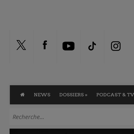
NEWS
DOSSIERS
»
PODCAST & TV