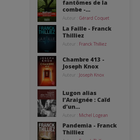
fantômes de la
combe -...
Auteur :
Gérard Coquet
La Faille - Franck
Thilliez
Auteur :
Franck Thilliez
Chambre 413 -
Joseph Knox
Auteur :
Joseph Knox
Lugon alias
l’Araignée : Caïd
d’un...
Auteur :
Michel Logean
Pandemia - Franck
Thilliez