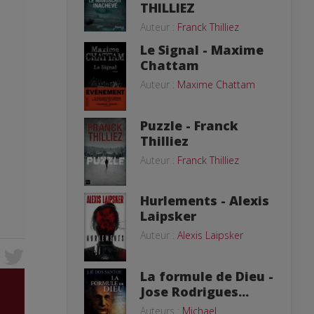
THILLIEZ
Auteur :
Franck Thilliez
Le Signal - Maxime
Chattam
Auteur :
Maxime Chattam
Puzzle - Franck
Thilliez
Auteur :
Franck Thilliez
Hurlements - Alexis
Laipsker
Auteur :
Alexis Laipsker
La formule de Dieu -
Jose Rodrigues...
Auteurs :
Michael