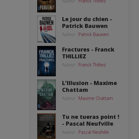
Auteur :
Franck Thilliez
Le jour du chien -
Patrick Bauwen
Auteur :
Patrick Bauwen
Fractures - Franck
THILLIEZ
Auteur :
Franck Thilliez
L’Illusion - Maxime
Chattam
Auteur :
Maxime Chattam
Tu ne tueras point !
- Pascal Neufville
Auteur :
Pascal Neufville