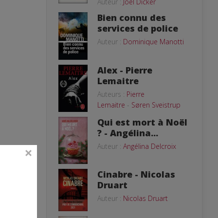
Auteur :
Joël Dicker
Bien connu des
services de police
Auteur :
Dominique Manotti
Alex - Pierre
Lemaitre
Auteurs :
Pierre
Lemaitre
-
Søren Sveistrup
Qui est mort à Noël
? - Angélina...
Auteur :
Angélina Delcroix
Cinabre - Nicolas
Druart
Auteur :
Nicolas Druart