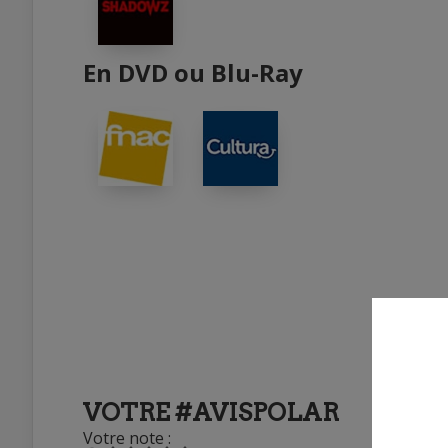
En DVD ou Blu-Ray
VOTRE #AVISPOLAR
Votre note :