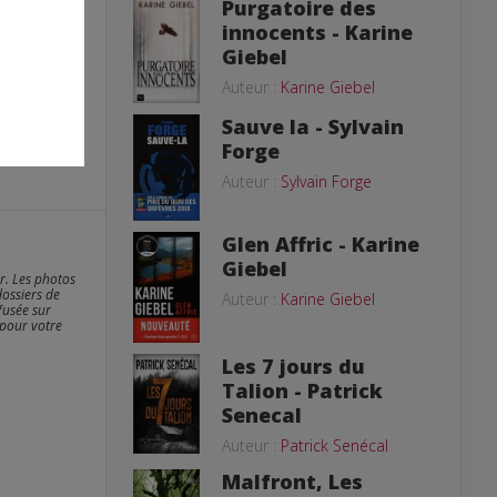
Purgatoire des
innocents - Karine
Giebel
Auteur :
Karine Giebel
Sauve la - Sylvain
Forge
Auteur :
Sylvain Forge
Glen Affric - Karine
Giebel
er. Les photos
dossiers de
Auteur :
Karine Giebel
fusée sur
 pour votre
Les 7 jours du
Talion - Patrick
Senecal
Auteur :
Patrick Senécal
Malfront, Les