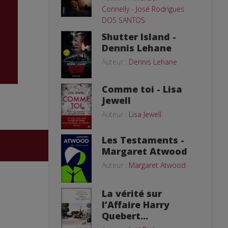
Connelly
-
José Rodrigues
DOS SANTOS
Shutter Island -
Dennis Lehane
Auteur :
Dennis Lehane
Comme toi - Lisa
Jewell
Auteur :
Lisa Jewell
Les Testaments -
Margaret Atwood
Auteur :
Margaret Atwood
La vérité sur
l’Affaire Harry
Quebert...