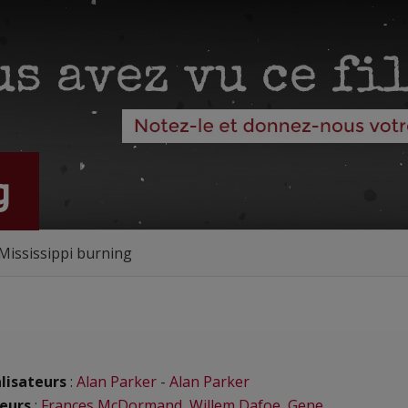
g
Mississippi burning
lisateurs
:
Alan Parker
-
Alan Parker
eurs
:
Frances McDormand
,
Willem Dafoe
,
Gene