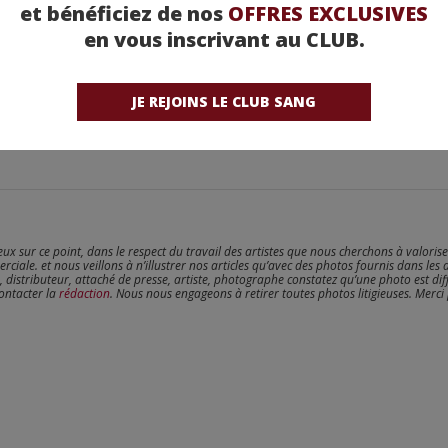
et bénéficiez de nos
OFFRES EXCLUSIVES
en vous inscrivant au CLUB.
JE REJOINS LE CLUB SANG
reux sur ce point, dans le respect du travail des artistes que nous cherchons à valoris
erciale. et nous veillons à n’illustrer nos articles qu’avec des photos fournis dans les 
, distributeur, attaché de presse, artiste, photographe constatez qu’une photo est dif
contacter la
rédaction
. Nous nous engageons à retirer toutes photos litigieuses. Merci