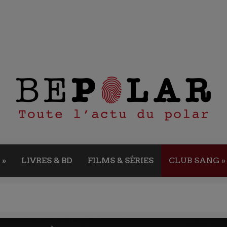
»
LIVRES & BD
FILMS & SÉRIES
CLUB SANG
»