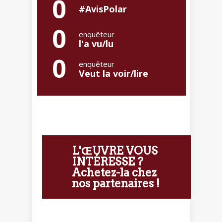
0
#AvisPolar
0
enquêteur
l'a vu/lu
0
enquêteur
Veut la voir/lire
L'ŒUVRE VOUS
INTÉRESSE ?
Achetez-la chez
nos partenaires !