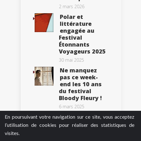
2 mars 2026
Polar et
littérature
engagée au
Festival
Étonnants
Voyageurs 2025
30 mai 2025
Ne manquez
pas ce week-
end les 10 ans
du festival
Bloody Fleury !
6 mars 2025
En poursuivant votre navigation sur ce site, vous acceptez
l’utilisation de cookies pour réaliser des statistiques de
visites.
Tweets by BePolar