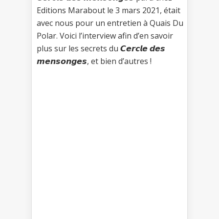
Editions Marabout le 3 mars 2021, était
avec nous pour un entretien à Quais Du
Polar. Voici l’interview afin d’en savoir
plus sur les secrets du 𝘾𝙚𝙧𝙘𝙡𝙚 𝙙𝙚𝙨
𝙢𝙚𝙣𝙨𝙤𝙣𝙜𝙚𝙨, et bien d’autres !