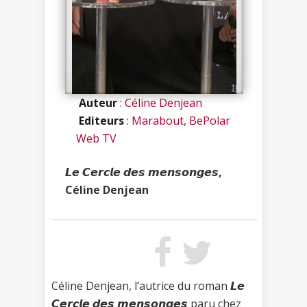
Auteur
:
Céline Denjean
Editeurs
:
Marabout
,
BePolar
Web TV
𝙇𝙚 𝘾𝙚𝙧𝙘𝙡𝙚 𝙙𝙚𝙨 𝙢𝙚𝙣𝙨𝙤𝙣𝙜𝙚𝙨,
Céline Denjean
Céline Denjean, l’autrice du roman 𝙇𝙚
𝘾𝙚𝙧𝙘𝙡𝙚 𝙙𝙚𝙨 𝙢𝙚𝙣𝙨𝙤𝙣𝙜𝙚𝙨 paru chez