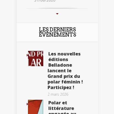
31/08/2020
LES DERNIERS
ÉVÈNEMENTS
Les nouvelles
éditions
Belladone
lancent le
Grand prix du
polar féminin !
Participez !
2 mars 2026
Polar et
littérature
engagée au