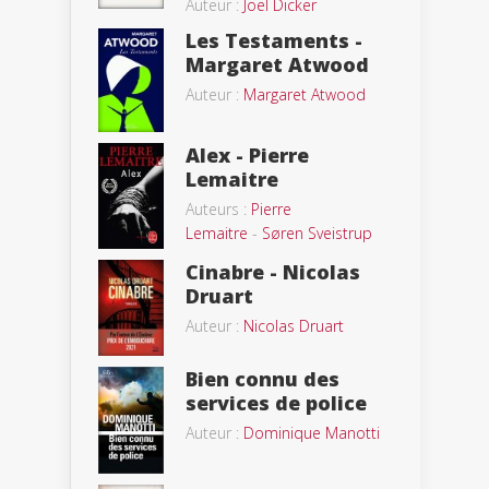
Auteur :
Joël Dicker
Les Testaments -
Margaret Atwood
Auteur :
Margaret Atwood
Alex - Pierre
Lemaitre
Auteurs :
Pierre
Lemaitre
-
Søren Sveistrup
Cinabre - Nicolas
Druart
Auteur :
Nicolas Druart
Bien connu des
services de police
Auteur :
Dominique Manotti