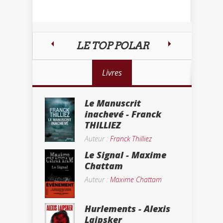
LE TOP POLAR
Livres
Le Manuscrit
inachevé - Franck
THILLIEZ
Auteur :
Franck Thilliez
Le Signal - Maxime
Chattam
Auteur :
Maxime Chattam
Hurlements - Alexis
Laipsker