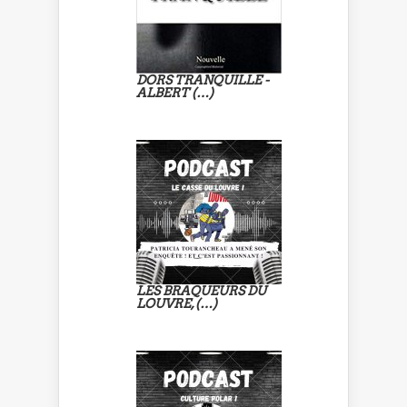
DORS TRANQUILLE -
ALBERT (…)
LES BRAQUEURS DU
LOUVRE, (…)