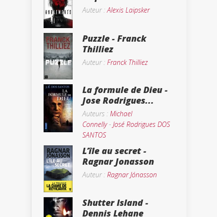
Auteur :
Alexis Laipsker
Puzzle - Franck
Thilliez
Auteur :
Franck Thilliez
La formule de Dieu -
Jose Rodrigues...
Auteurs :
Michael
Connelly
-
José Rodrigues DOS
SANTOS
L’île au secret -
Ragnar Jonasson
Auteur :
Ragnar Jónasson
Shutter Island -
Dennis Lehane