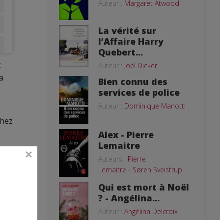
Auteur :
Margaret Atwood
La vérité sur
l’Affaire Harry
Quebert...
:
Auteur :
Joël Dicker
a
Bien connu des
services de police
Auteur :
Dominique Manotti
chez
Alex - Pierre
Lemaitre
Auteurs :
Pierre
Lemaitre
-
Søren Sveistrup
Qui est mort à Noël
? - Angélina...
Auteur :
Angélina Delcroix