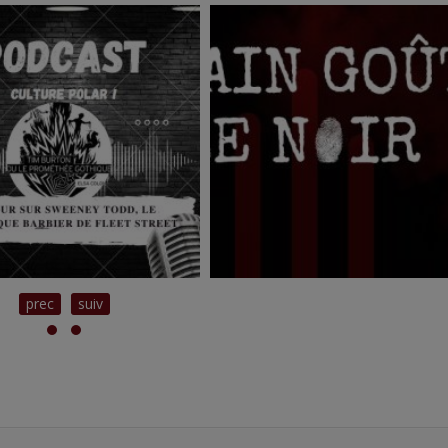
prec
suiv