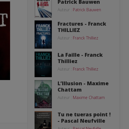
Patrick Bauwen
Auteur :
Patrick Bauwen
Fractures - Franck
THILLIEZ
Auteur :
Franck Thilliez
La Faille - Franck
Thilliez
Auteur :
Franck Thilliez
L’Illusion - Maxime
Chattam
Auteur :
Maxime Chattam
Tu ne tueras point !
- Pascal Neufville
Auteur :
Pascal Neufville