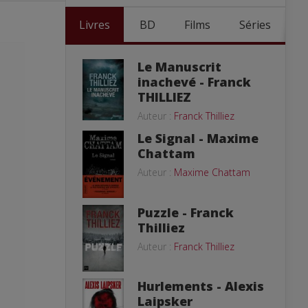
Livres
BD
Films
Séries
Le Manuscrit
inachevé - Franck
THILLIEZ
Auteur :
Franck Thilliez
Le Signal - Maxime
Chattam
Auteur :
Maxime Chattam
Puzzle - Franck
Thilliez
Auteur :
Franck Thilliez
Hurlements - Alexis
Laipsker