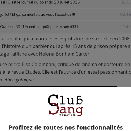
un film qui a marqué les esprits lors de sa sortie en 2008 
, l’histoire d’un barbier qui après 15 ans de prison prépare s
tage l’affiche avec Helena Bonham Carter.
ir à ce micro Elsa Colombani, critique de cinéma et docteure en
 à la revue Études. Elle est l’autrice d’un essai passionnant 
ométhée gothique
.
Profitez de toutes nos fonctionnalités