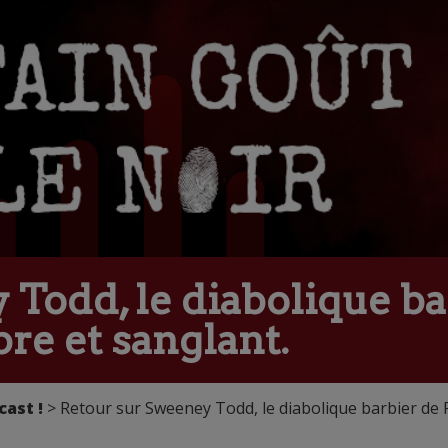
Todd, le diabolique ba
bre et sanglant.
cast !
> Retour sur Sweeney Todd, le diabolique barbier de 