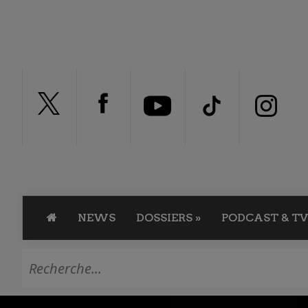
NEWS
DOSSIERS
»
PODCAST & TV