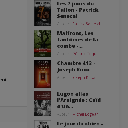
Les 7 jours du
Talion - Patrick
Senecal
Auteur :
Patrick Senécal
Malfront, Les
fantômes de la
combe -...
Auteur :
Gérard Coquet
Chambre 413 -
Joseph Knox
Auteur :
Joseph Knox
ent
Lugon alias
l’Araignée : Caïd
d’un...
Auteur :
Michel Logean
Le jour du chien -