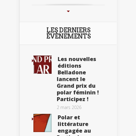
LES DERNIERS
ÉVÈNEMENTS
Les nouvelles
éditions
Belladone
lancent le
Grand prix du
polar féminin !
Participez !
2 mars 2026
Polar et
littérature
engagée au