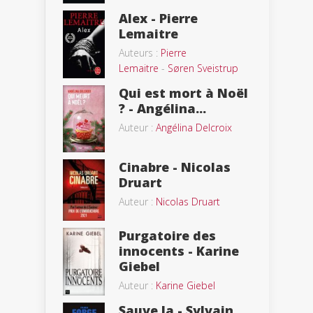
Alex - Pierre
Lemaitre
Auteurs :
Pierre
Lemaitre
-
Søren Sveistrup
Qui est mort à Noël
? - Angélina...
Auteur :
Angélina Delcroix
Cinabre - Nicolas
Druart
Auteur :
Nicolas Druart
Purgatoire des
innocents - Karine
Giebel
Auteur :
Karine Giebel
Sauve la - Sylvain