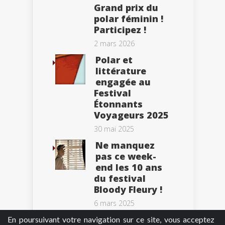
Grand prix du
polar féminin !
Participez !
2 mars 2026
Polar et
littérature
engagée au
Festival
Étonnants
Voyageurs 2025
30 mai 2025
Ne manquez
pas ce week-
end les 10 ans
du festival
Bloody Fleury !
6 mars 2025
En poursuivant votre navigation sur ce site, vous acceptez