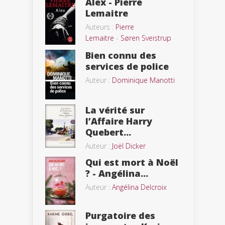
Alex - Pierre
Lemaitre
Auteurs :
Pierre
Lemaitre
-
Søren Sveistrup
Bien connu des
services de police
Auteur :
Dominique Manotti
La vérité sur
l’Affaire Harry
Quebert...
Auteur :
Joël Dicker
Qui est mort à Noël
? - Angélina...
Auteur :
Angélina Delcroix
Purgatoire des