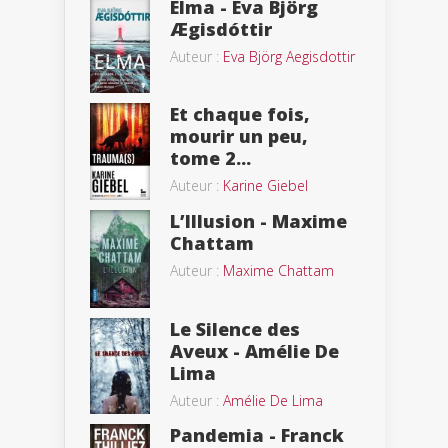
Elma - Eva Björg
Ægisdóttir
Auteur :
Eva Björg Aegisdottir
Et chaque fois,
mourir un peu,
tome 2...
Auteur :
Karine Giebel
L’Illusion - Maxime
Chattam
Auteur :
Maxime Chattam
Le Silence des
Aveux - Amélie De
Lima
Auteur :
Amélie De Lima
Pandemia - Franck