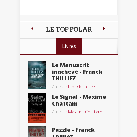
LE TOP POLAR
Livres
Le Manuscrit
inachevé - Franck
THILLIEZ
Auteur :
Franck Thilliez
Le Signal - Maxime
Chattam
Auteur :
Maxime Chattam
Puzzle - Franck
Thilliez