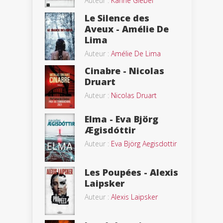
Auteur :
Karine Giebel
Le Silence des
Aveux - Amélie De
Lima
Auteur :
Amélie De Lima
Cinabre - Nicolas
Druart
Auteur :
Nicolas Druart
Elma - Eva Björg
Ægisdóttir
Auteur :
Eva Björg Aegisdottir
Les Poupées - Alexis
Laipsker
Auteur :
Alexis Laipsker