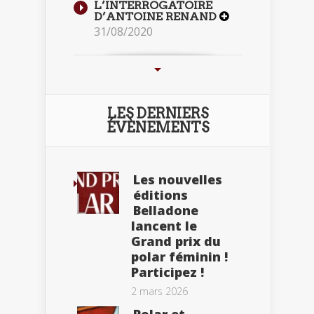
L’INTERROGATOIRE
D’ANTOINE RENAND
31/08/2020
LES DERNIERS
ÉVÈNEMENTS
Les nouvelles
éditions
Belladone
lancent le
Grand prix du
polar féminin !
Participez !
2 mars 2026
Polar et