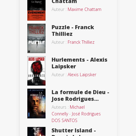
Chattam
Auteur :
Maxime Chattam
Puzzle - Franck
Thilliez
Auteur :
Franck Thilliez
Hurlements - Alexis
Laipsker
Auteur :
Alexis Laipsker
La formule de Dieu -
Jose Rodrigues...
Auteurs :
Michael
Connelly
-
José Rodrigues
DOS SANTOS
Shutter Island -