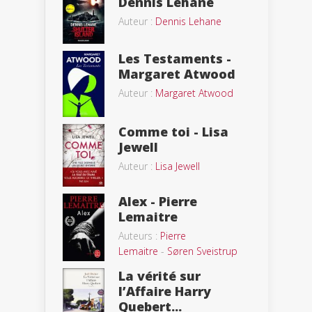
Dennis Lehane
Auteur :
Dennis Lehane
Les Testaments -
Margaret Atwood
Auteur :
Margaret Atwood
Comme toi - Lisa
Jewell
Auteur :
Lisa Jewell
Alex - Pierre
Lemaitre
Auteurs :
Pierre
Lemaitre
-
Søren Sveistrup
La vérité sur
l’Affaire Harry
Quebert...