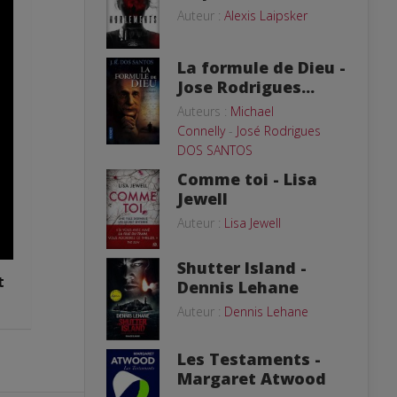
Auteur :
Alexis Laipsker
La formule de Dieu -
Jose Rodrigues...
Auteurs :
Michael
Connelly
-
José Rodrigues
DOS SANTOS
Comme toi - Lisa
Jewell
Auteur :
Lisa Jewell
Shutter Island -
t
Dennis Lehane
Auteur :
Dennis Lehane
Les Testaments -
Margaret Atwood