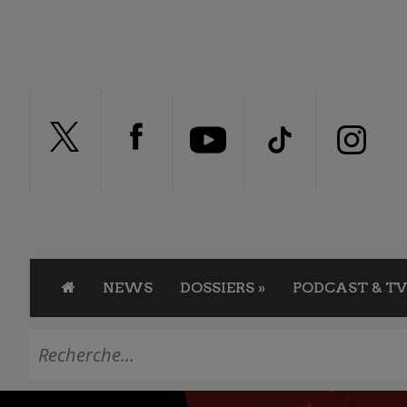
NEWS
DOSSIERS
»
PODCAST & TV