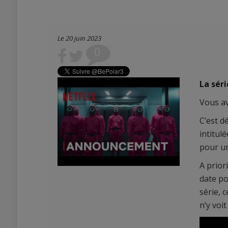
Le 20 juin 2023
0
La séri
Vous av
C’est d
intitul
pour un
A prior
date po
série, c
n’y voi
0
0