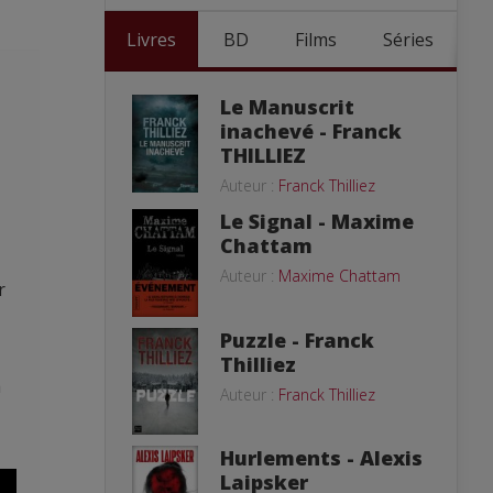
Livres
BD
Films
Séries
Le Manuscrit
inachevé - Franck
THILLIEZ
Auteur :
Franck Thilliez
Le Signal - Maxime
Chattam
Auteur :
Maxime Chattam
r
Puzzle - Franck
Thilliez
a
Auteur :
Franck Thilliez
Hurlements - Alexis
Laipsker