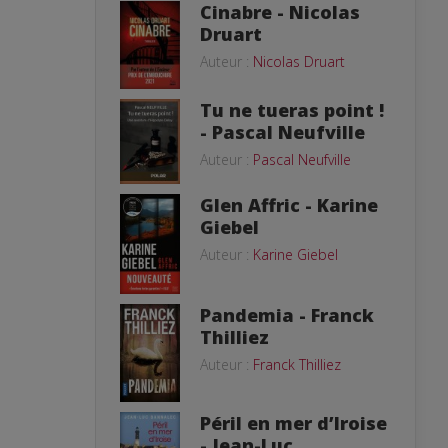
Cinabre - Nicolas
Druart
Auteur :
Nicolas Druart
Tu ne tueras point !
- Pascal Neufville
Auteur :
Pascal Neufville
Glen Affric - Karine
Giebel
Auteur :
Karine Giebel
Pandemia - Franck
Thilliez
Auteur :
Franck Thilliez
Péril en mer d’Iroise
- Jean-Luc...