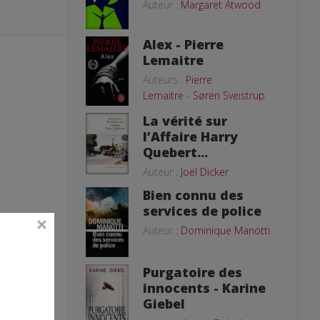
Auteur :
Margaret Atwood
Alex - Pierre
Lemaitre
Auteurs :
Pierre
Lemaitre
-
Søren Sveistrup
La vérité sur
l’Affaire Harry
Quebert...
Auteur :
Joël Dicker
Bien connu des
services de police
Auteur :
Dominique Manotti
Purgatoire des
innocents - Karine
Giebel