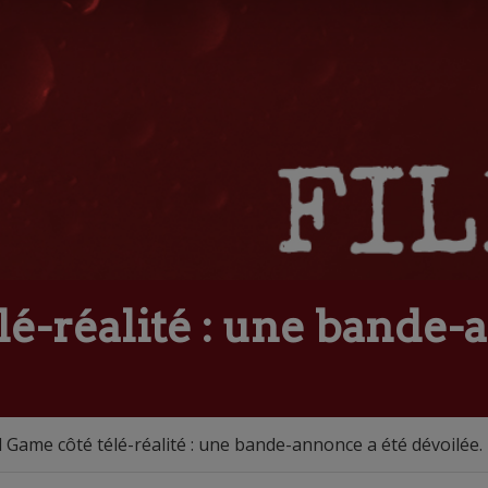
é-réalité : une bande-
 Game côté télé-réalité : une bande-annonce a été dévoilée.