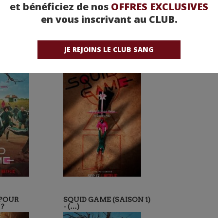
et bénéficiez de nos
OFFRES EXCLUSIVES
en vous inscrivant au CLUB.
JE REJOINS LE CLUB SANG
US TARD,
SQUID GAME - UNE
SAISON 2 (…)
POUR
SQUID GAME (SAISON 1)
?
- (…)