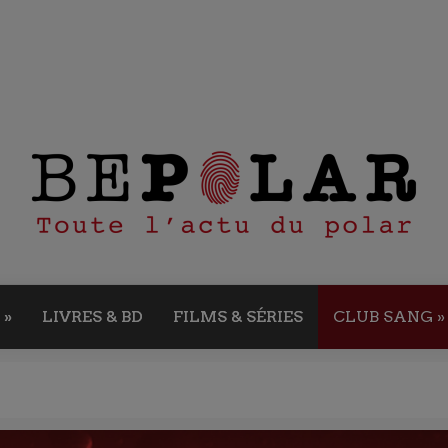
»
LIVRES & BD
FILMS & SÉRIES
CLUB SANG
»