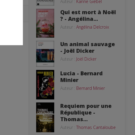
Auteur :
Karine Giebel
Qui est mort à Noël
? - Angélina...
Auteur :
Angélina Delcroix
Un animal sauvage
- Joël Dicker
Auteur :
Joël Dicker
Lucia - Bernard
Minier
Auteur :
Bernard Minier
Requiem pour une
République -
Thomas...
Auteur :
Thomas Cantaloube