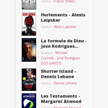
Auteur :
Franck Thilliez
Hurlements - Alexis
Laipsker
Auteur :
Alexis Laipsker
La formule de Dieu -
Jose Rodrigues...
Auteurs :
Michael
Connelly
-
José Rodrigues
DOS SANTOS
Shutter Island -
Dennis Lehane
Auteur :
Dennis Lehane
Les Testaments -
Margaret Atwood
Auteur :
Margaret Atwood