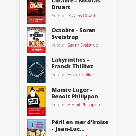
Cinabre - Nicolas
Druart
Auteur :
Nicolas Druart
Octobre - Soren
Sveistrup
Auteur :
Søren Sveistrup
Labyrinthes -
Franck Thilliez
Auteur :
Franck Thilliez
Mamie Luger -
Benoit Philippon
Auteur :
Benoît Philippon
Péril en mer d’Iroise
- Jean-Luc...