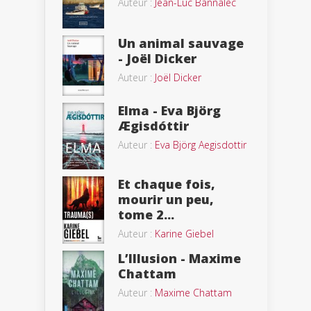
Auteur :
Jean-Luc Bannalec
Un animal sauvage
- Joël Dicker
Auteur :
Joël Dicker
Elma - Eva Björg
Ægisdóttir
Auteur :
Eva Björg Aegisdottir
Et chaque fois,
mourir un peu,
tome 2...
Auteur :
Karine Giebel
L’Illusion - Maxime
Chattam
Auteur :
Maxime Chattam