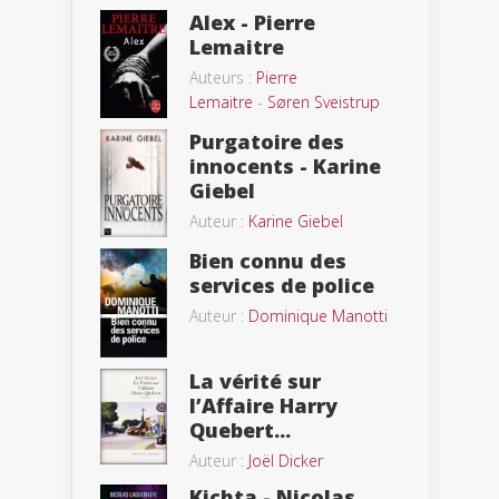
Alex - Pierre
Lemaitre
Auteurs :
Pierre
Lemaitre
-
Søren Sveistrup
Purgatoire des
innocents - Karine
Giebel
Auteur :
Karine Giebel
Bien connu des
services de police
Auteur :
Dominique Manotti
La vérité sur
l’Affaire Harry
Quebert...
Auteur :
Joël Dicker
Kichta - Nicolas