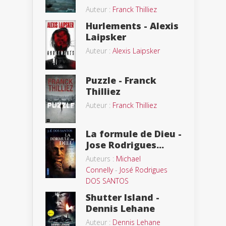
Auteur :
Franck Thilliez
Hurlements - Alexis
Laipsker
Auteur :
Alexis Laipsker
Puzzle - Franck
Thilliez
Auteur :
Franck Thilliez
La formule de Dieu -
Jose Rodrigues...
Auteurs :
Michael
Connelly
-
José Rodrigues
DOS SANTOS
Shutter Island -
Dennis Lehane
Auteur :
Dennis Lehane