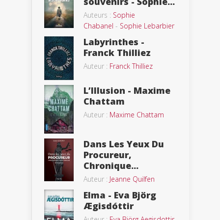
souvenirs - Sophie...
Auteurs :
Sophie
Chabanel
-
Sophie Lebarbier
Labyrinthes -
Franck Thilliez
Auteur :
Franck Thilliez
L’Illusion - Maxime
Chattam
Auteur :
Maxime Chattam
Dans Les Yeux Du
Procureur,
Chronique...
Auteur :
Jeanne Quilfen
Elma - Eva Björg
Ægisdóttir
Auteur :
Eva Björg Aegisdottir