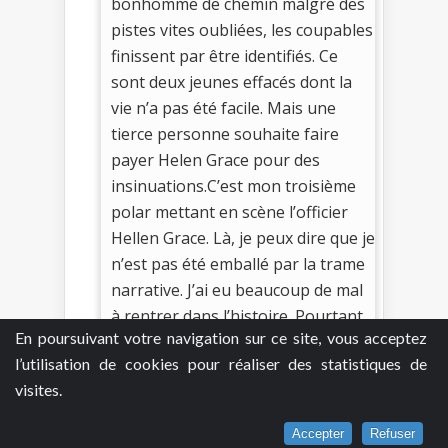
bonhomme de chemin malgré des
pistes vites oubliées, les coupables
finissent par être identifiés. Ce
sont deux jeunes effacés dont la
vie n’a pas été facile. Mais une
tierce personne souhaite faire
payer Helen Grace pour des
insinuations.C’est mon troisième
polar mettant en scène l’officier
Hellen Grace. Là, je peux dire que je
n’est pas été emballé par la trame
narrative. J’ai eu beaucoup de mal
à rentrer dans l’histoire. Pourtant,
En poursuivant votre navigation sur ce site, vous acceptez
l’écriture est facile à suivre avec de
l’utilisation de cookies pour réaliser des statistiques de
court chapitres.
visites.
Je commente
0
Accepter
Refuser