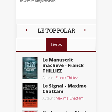
pour votre compréhension.
LE TOP POLAR
Livres
Le Manuscrit
inachevé - Franck
THILLIEZ
Auteur :
Franck Thilliez
Le Signal - Maxime
Chattam
Auteur :
Maxime Chattam