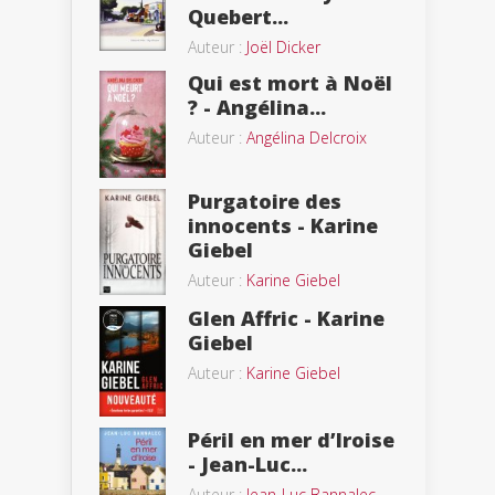
Quebert...
Auteur :
Joël Dicker
Qui est mort à Noël
? - Angélina...
Auteur :
Angélina Delcroix
Purgatoire des
innocents - Karine
Giebel
Auteur :
Karine Giebel
Glen Affric - Karine
Giebel
Auteur :
Karine Giebel
Péril en mer d’Iroise
- Jean-Luc...
Auteur :
Jean-Luc Bannalec