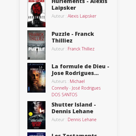
Hurlements - Alexis
Laipsker
Auteur :
Alexis Laipsker
Puzzle - Franck
Thilliez
Auteur :
Franck Thilliez
La formule de Dieu -
Jose Rodrigues...
Auteurs :
Michael
Connelly
-
José Rodrigues
DOS SANTOS
Shutter Island -
Dennis Lehane
Auteur :
Dennis Lehane
Les Testaments -