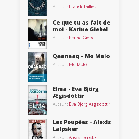
Auteur :
Franck Thilliez
Ce que tu as fait de
moi - Karine Giebel
Auteur :
Karine Giebel
Qaanaaq - Mo Malø
Auteur :
Mo Malø
Elma - Eva Björg
Ægisdóttir
Auteur :
Eva Björg Aegisdottir
Les Poupées - Alexis
Laipsker
Auteur :
Alexis Laipsker