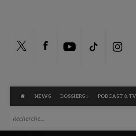
NEWS
DOSSIERS
»
PODCAST & TV