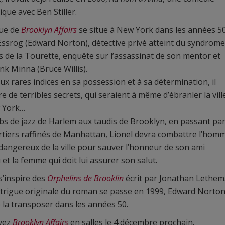
que avec Ben Stiller.
gue de
Brooklyn Affairs
se situe à New York dans les années 50
Essrog (Edward Norton), détective privé atteint du syndrome
es de la Tourette, enquête sur l’assassinat de son mentor et
nk Minna (Bruce Willis).
ux rares indices en sa possession et à sa détermination, il
e de terribles secrets, qui seraient à même d’ébranler la vill
 York…
bs de jazz de Harlem aux taudis de Brooklyn, en passant pa
rtiers raffinés de Manhattan, Lionel devra combattre l’hom
 dangereux de la ville pour sauver l’honneur de son ami
 et la femme qui doit lui assurer son salut.
 s’inspire des
Orphelins de Brooklin
écrit par Jonathan Lethem
’intrigue originale du roman se passe en 1999, Edward Norton
 la transposer dans les années 50.
vez
Brooklyn Affairs
en salles le 4 décembre prochain.