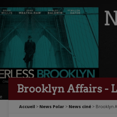
Brooklyn Affairs -
Accueil
>
News Polar
>
News ciné
> Brooklyn A