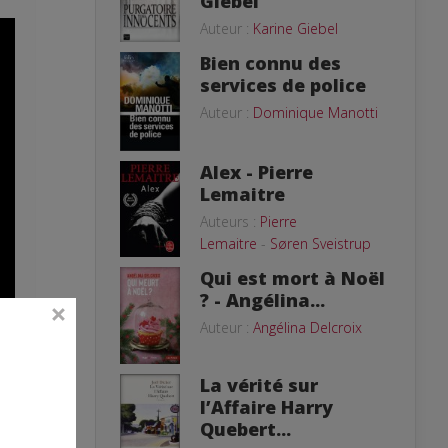
Giebel
Auteur :
Karine Giebel
Bien connu des
services de police
Auteur :
Dominique Manotti
Alex - Pierre
Lemaitre
Auteurs :
Pierre
Lemaitre
-
Søren Sveistrup
Qui est mort à Noël
? - Angélina...
Auteur :
Angélina Delcroix
n
La vérité sur
l’Affaire Harry
Quebert...