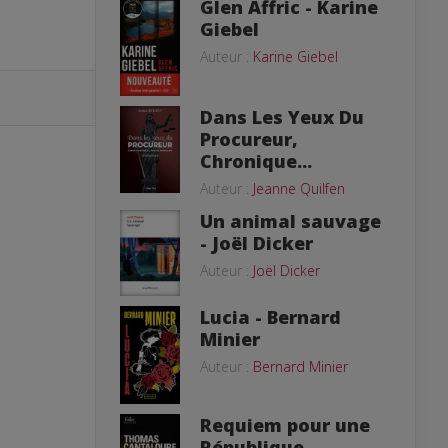
Glen Affric - Karine
Giebel
Auteur :
Karine Giebel
Dans Les Yeux Du
Procureur,
Chronique...
Auteur :
Jeanne Quilfen
Un animal sauvage
- Joël Dicker
Auteur :
Joël Dicker
Lucia - Bernard
Minier
Auteur :
Bernard Minier
Requiem pour une
République -