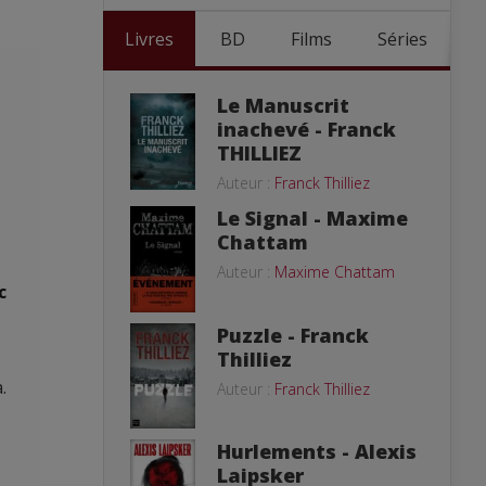
Livres
BD
Films
Séries
Le Manuscrit
inachevé - Franck
THILLIEZ
Auteur :
Franck Thilliez
Le Signal - Maxime
Chattam
Auteur :
Maxime Chattam
c
Puzzle - Franck
Thilliez
.
Auteur :
Franck Thilliez
Hurlements - Alexis
Laipsker