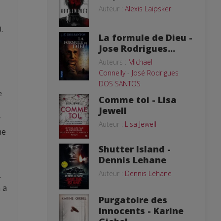
Auteur :
Alexis Laipsker
.
La formule de Dieu -
Jose Rodrigues...
Auteurs :
Michael
Connelly
-
José Rodrigues
DOS SANTOS
e
Comme toi - Lisa
Jewell
r
Auteur :
Lisa Jewell
me
Shutter Island -
Dennis Lehane
Auteur :
Dennis Lehane
.
 a
Purgatoire des
innocents - Karine