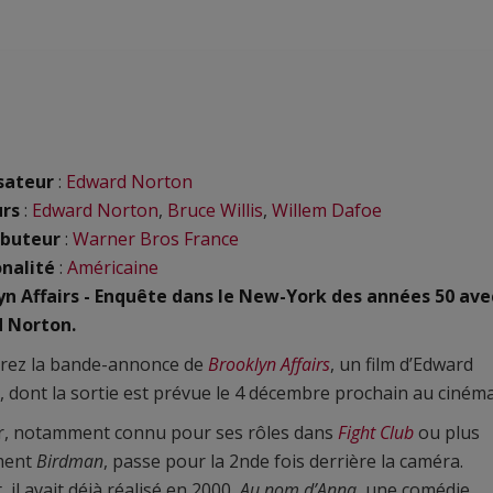
sateur
:
Edward Norton
urs
:
Edward Norton
,
Bruce Willis
,
Willem Dafoe
ibuteur
:
Warner Bros France
nalité
:
Américaine
yn Affairs - Enquête dans le New-York des années 50 ave
 Norton.
rez la bande-annonce de
Brooklyn Affairs
, un film d’Edward
 dont la sortie est prévue le 4 décembre prochain au cinéma
ur, notamment connu pour ses rôles dans
Fight Club
ou plus
ment
Birdman
, passe pour la 2nde fois derrière la caméra.
, il avait déjà réalisé en 2000,
Au nom d’Anna
, une comédie