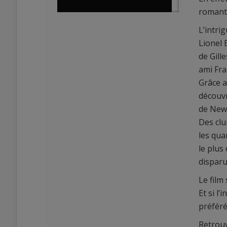
romanti
L’intri
Lionel 
de Gill
ami Fra
Grâce a
0
découvr
0
de New
Des clu
les qua
le plus
disparu
Le film
Et si l
préféré
Retrou