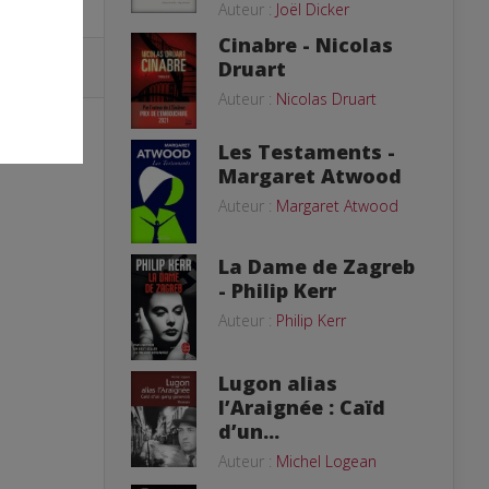
Auteur :
Joël Dicker
Cinabre - Nicolas
Druart
Auteur :
Nicolas Druart
Les Testaments -
Margaret Atwood
Auteur :
Margaret Atwood
La Dame de Zagreb
- Philip Kerr
Auteur :
Philip Kerr
Lugon alias
l’Araignée : Caïd
d’un...
Auteur :
Michel Logean