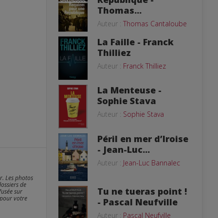
Thomas...
Auteur :
Thomas Cantaloube
La Faille - Franck
Thilliez
Auteur :
Franck Thilliez
La Menteuse -
Sophie Stava
Auteur :
Sophie Stava
Péril en mer d’Iroise
- Jean-Luc...
Auteur :
Jean-Luc Bannalec
er. Les photos
dossiers de
Tu ne tueras point !
fusée sur
 pour votre
- Pascal Neufville
Auteur :
Pascal Neufville