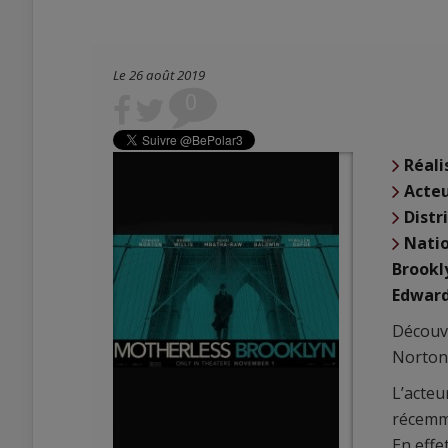
Le 26 août 2019
0
Réali
Acte
Distr
Natio
Brookl
Edward
Découv
Norton,
L’acte
récem
En effet