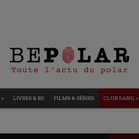
»
LIVRES & BD
FILMS & SÉRIES
CLUB SANG
»