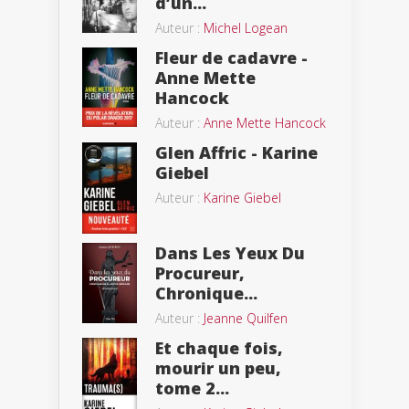
d’un...
Auteur :
Michel Logean
Fleur de cadavre -
Anne Mette
Hancock
Auteur :
Anne Mette Hancock
Glen Affric - Karine
Giebel
Auteur :
Karine Giebel
Dans Les Yeux Du
Procureur,
Chronique...
Auteur :
Jeanne Quilfen
Et chaque fois,
mourir un peu,
tome 2...