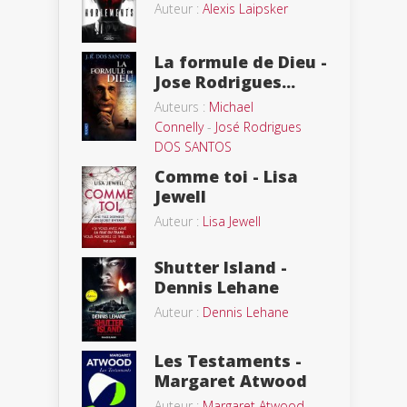
Auteur :
Alexis Laipsker
La formule de Dieu -
Jose Rodrigues...
Auteurs :
Michael
Connelly
-
José Rodrigues
DOS SANTOS
Comme toi - Lisa
Jewell
Auteur :
Lisa Jewell
Shutter Island -
Dennis Lehane
Auteur :
Dennis Lehane
Les Testaments -
Margaret Atwood
Auteur :
Margaret Atwood