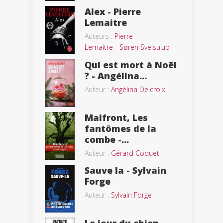
Alex - Pierre
Lemaitre
Auteurs :
Pierre
Lemaitre
-
Søren Sveistrup
Qui est mort à Noël
? - Angélina...
Auteur :
Angélina Delcroix
Malfront, Les
fantômes de la
combe -...
Auteur :
Gérard Coquet
Sauve la - Sylvain
Forge
Auteur :
Sylvain Forge
Le jour du chien -